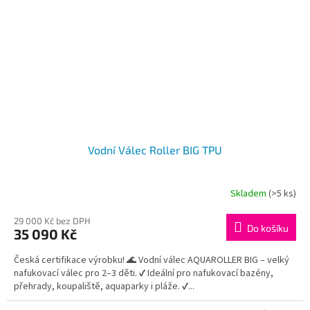
Vodní Válec Roller BIG TPU
Skladem
(>5 ks)
29 000 Kč bez DPH
Do košíku
35 090 Kč
Česká certifikace výrobku! 🌊 Vodní válec AQUAROLLER BIG – velký
nafukovací válec pro 2–3 děti. ✔ Ideální pro nafukovací bazény,
přehrady, koupaliště, aquaparky i pláže. ✔...