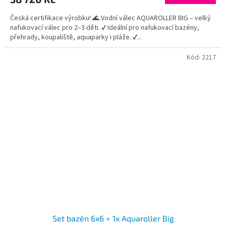
Česká certifikace výrobku! 🌊 Vodní válec AQUAROLLER BIG – velký
nafukovací válec pro 2–3 děti. ✔ Ideální pro nafukovací bazény,
přehrady, koupaliště, aquaparky i pláže. ✔...
Kód:
2217
Set bazén 6x6 + 1x Aquaroller Big