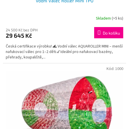
Vodní Válec Roller Mini TPU
Skladem
(>5 ks)
24 500 Kč bez DPH
Do košíku
29 645 Kč
Česká certifikace výrobku! 🌊 Vodní válec AQUAROLLER MINI – menší
nafukovací válec pro 1–2 děti.✔ Ideální pro nafukovací bazény,
přehrady, koupaliště,...
Kód:
1000