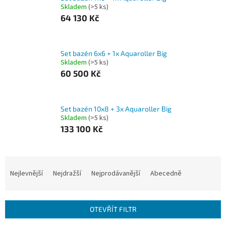
Skladem
(>5 ks)
64 130 Kč
Set bazén 6x6 + 1x Aquaroller Big
Skladem
(>5 ks)
60 500 Kč
Set bazén 10x8 + 3x Aquaroller Big
Skladem
(>5 ks)
133 100 Kč
Ř
a
Nejlevnější
Nejdražší
Nejprodávanější
Abecedně
z
e
n
OTEVŘÍT FILTR
í