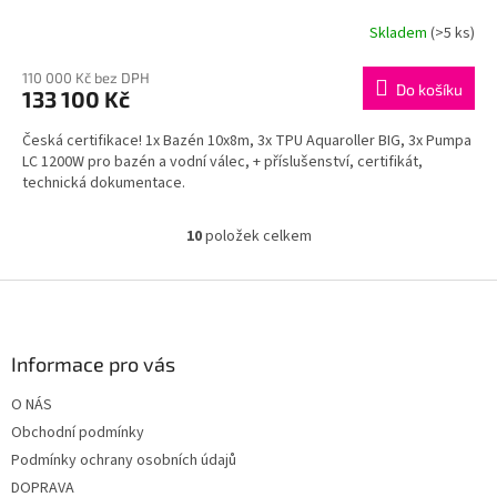
Skladem
(>5 ks)
110 000 Kč bez DPH
Do košíku
133 100 Kč
Česká certifikace! 1x Bazén 10x8m, 3x TPU Aquaroller BIG, 3x Pumpa
LC 1200W pro bazén a vodní válec, + příslušenství, certifikát,
technická dokumentace.
10
položek celkem
O
v
l
Z
á
á
d
p
a
a
Informace pro vás
c
t
í
O NÁS
í
p
Obchodní podmínky
r
v
Podmínky ochrany osobních údajů
k
DOPRAVA