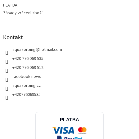
y
PLATBA
v
ý
Zásady vrácení zboží
p
i
s
u
Kontakt
aquazorbing
@
hotmail.com
+420 776 069 535
+420 776 069 512
facebook news
aquazorbing.cz
+420776069535
PLATBA