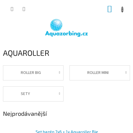
Přejít
NÁKUP
na
obsah
KOŠÍK
AQUAROLLER
ROLLER BIG
ROLLER MINI
SETY
Nejprodávanější
Set bazén 7x6 + 1x Aquaroller Big