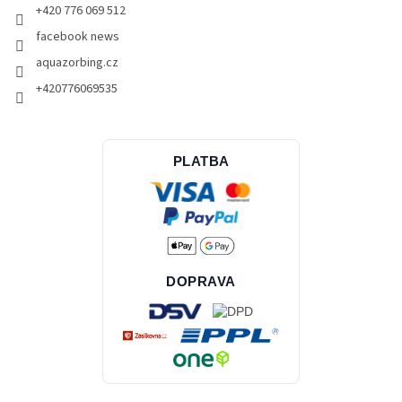
+420 776 069 512
facebook news
aquazorbing.cz
+420776069535
PLATBA
DOPRAVA