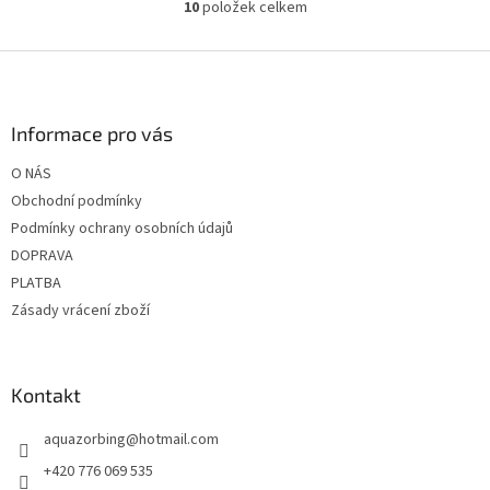
10
položek celkem
O
v
l
Z
á
á
d
p
a
a
Informace pro vás
c
t
í
O NÁS
í
p
Obchodní podmínky
r
v
Podmínky ochrany osobních údajů
k
DOPRAVA
y
PLATBA
v
ý
Zásady vrácení zboží
p
i
s
u
Kontakt
aquazorbing
@
hotmail.com
+420 776 069 535