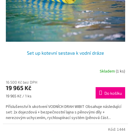
o
d
u
k
t
ů
Set up kotevní sestava k vodní dráze
Skladem
(1 ks)
16 500 Kč bez DPH
19 965 Kč
Do košíku
Měrná
19 965 Kč / 1 ks
cena:
Příslušenství k ukotvení VODNÍCH DRAH WIBIT Obsahuje následující
set: 2x dojezdová + bezpečnostní lajna s pěnovými díly +
nerezovým uchycením, rychloupínací systém (pěnová část...
Kód:
1444