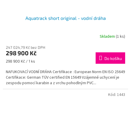
Aquatrack short original - vodní dráha
Skladem
(1 ks)
247 024,79 Kč bez DPH
298 900 Kč
Do košíku
Měrná
298 900 Kč / 1 ks
cena:
NAFUKOVACÍ VODNÍ DRÁHA Certifikace : European Norm EN ISO 25649
Certifikace: German TÜV certified EN 15649 Vzájemné uchycení je
zespodu pomocí karabin a z vrchu pohodlným PVC...
Kód:
1443