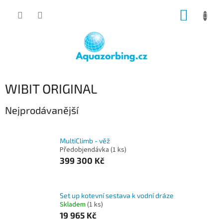
Přejít
NÁKUP
na
obsah
KOŠÍK
WIBIT ORIGINAL
Nejprodávanější
MultiClimb - věž
Předobjendávka
(1 ks)
399 300 Kč
Set up kotevní sestava k vodní dráze
Skladem
(1 ks)
19 965 Kč