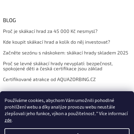
BLOG
Proč je skákací hrad za 45 000 Kč nesmysl?
Kde koupit skákací hrad a kolik do něj investovat?
Začněte sezónu s náskokem: skákací hrady skladem 2025
Proč se levné skákací hrady nevyplatí: bezpečnost,
spokojené děti a česká certifikace jsou základ
Certifikované atrakce od AQUAZORBING.CZ
Používáme cookies, abychom Vám umožnili pohodlné
prohlížení webu a díky analýze provozu webu neustále
zlepšovali jeho funkce, výkon a použitelnost
.
"
Více informací
zde
.
Vytvořil Shoptet