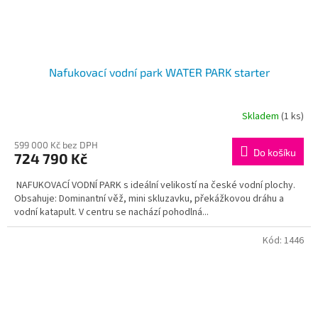
Nafukovací vodní park WATER PARK starter
Skladem
(1 ks)
Průměrné
hodnocení
produktu
599 000 Kč bez DPH
Do košíku
724 790 Kč
je
2,0
NAFUKOVACÍ VODNÍ PARK s ideální velikostí na české vodní plochy.
z
Obsahuje: Dominantní věž, mini skluzavku, překážkovou dráhu a
5
vodní katapult. V centru se nachází pohodlná...
hvězdiček.
Kód:
1446