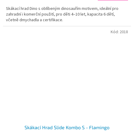
1,3
Skákací hrad Dino s oblíbeným dinosauřím motivem, ideální pro
z
zahradní i komerční použití, pro děti 4–10 let, kapacita 6 dětí,
5
včetně dmychadla a certifikace.
hvězdiček.
Kód:
2018
Skákací Hrad Slide Kombo S - Flamingo