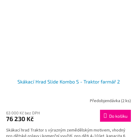
Skákací Hrad Slide Kombo S - Traktor farmář 2
Předobjendávka
(2 ks)
Průměrné
hodnocení
produktu
63 000 Kč bez DPH
Do košíku
76 230 Kč
je
1,0
Skákací hrad Traktor s výrazným zemědělským motivem, vhodný
z
pro dětské oslavy i komerční využití, pro děti 4–10 let, kapacita 6
5