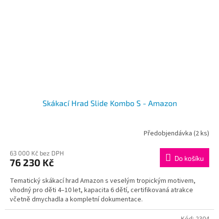
Skákací Hrad Slide Kombo S - Amazon
Předobjendávka
(2 ks)
Průměrné
hodnocení
produktu
63 000 Kč bez DPH
Do košíku
76 230 Kč
je
3,0
Tematický skákací hrad Amazon s veselým tropickým motivem,
z
vhodný pro děti 4–10 let, kapacita 6 dětí, certifikovaná atrakce
5
včetně dmychadla a kompletní dokumentace.
hvězdiček.
Kód:
2304