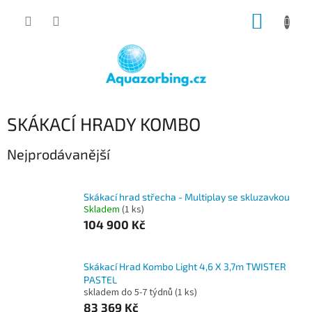
Přejít
NÁKUP
na
obsah
KOŠÍK
SKÁKACÍ HRADY KOMBO
Nejprodávanější
Skákací hrad střecha - Multiplay se skluzavkou
Skladem
(1 ks)
104 900 Kč
Skákací Hrad Kombo Light 4,6 X 3,7m TWISTER
PASTEL
skladem do 5-7 týdnů
(1 ks)
83 369 Kč