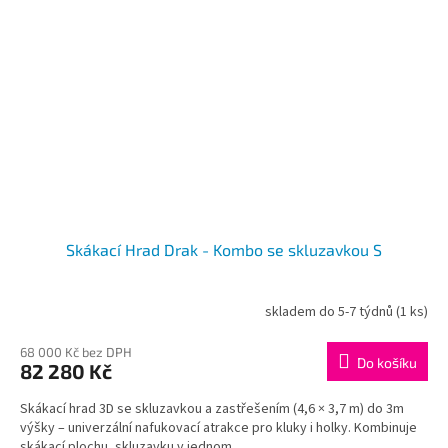
Skákací Hrad Drak - Kombo se skluzavkou S
skladem do 5-7 týdnů
(1 ks)
Průměrné
hodnocení
produktu
68 000 Kč bez DPH
Do košíku
82 280 Kč
je
3,0
Skákací hrad 3D se skluzavkou a zastřešením (4,6 × 3,7 m) do 3m
z
výšky – univerzální nafukovací atrakce pro kluky i holky. Kombinuje
5
skákací plochu, skluzavku v jednom....
hvězdiček.