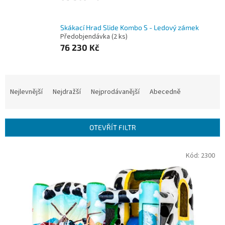
Skákací Hrad Slide Kombo S - Ledový zámek
Předobjendávka
(2 ks)
76 230 Kč
Ř
a
Nejlevnější
Nejdražší
Nejprodávanější
Abecedně
z
e
n
OTEVŘÍT FILTR
í
p
V
Kód:
2300
r
ý
o
p
d
i
u
s
k
p
t
r
ů