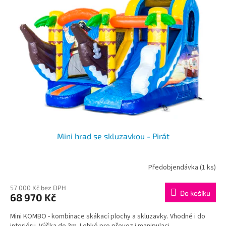
Mini hrad se skluzavkou - Pirát
Předobjendávka
(1 ks)
57 000 Kč bez DPH
Do košíku
68 970 Kč
Mini KOMBO - kombinace skákací plochy a skluzavky. Vhodné i do
interiéru. Výška do 3m. Lehké pro převoz i manipulaci.