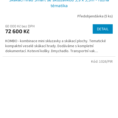
tématika
Předobjendávka
(5 ks)
Průměrné
hodnocení
60 000 Kč bez DPH
produktu
DETAIL
72 600 Kč
je
5,0
KOMBO - kombinace mini skluzavky a skákací plochy. Tematické
z
kompaktní veselé skákací hrady. Dodáváme s kompletní
5
dokumentací. Kotevní kolíky. Dmychadlo. Transportní vak....
hvězdiček.
Kód:
1026/PIR