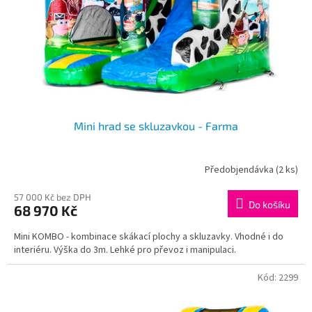
o
d
u
k
t
ů
Mini hrad se skluzavkou - Farma
Předobjendávka
(2 ks)
57 000 Kč bez DPH
Do košíku
68 970 Kč
Mini KOMBO - kombinace skákací plochy a skluzavky. Vhodné i do
interiéru. Výška do 3m. Lehké pro převoz i manipulaci.
Kód:
2299