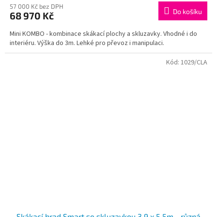
57 000 Kč bez DPH
Do košíku
68 970 Kč
Mini KOMBO - kombinace skákací plochy a skluzavky. Vhodné i do
interiéru. Výška do 3m. Lehké pro převoz i manipulaci.
Kód:
1029/CLA
Skákací hrad Smart se skluzavkou 3,9 x 5,5m - různá