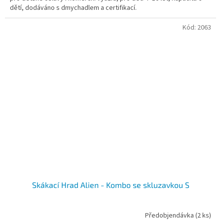
dětí, dodáváno s dmychadlem a certifikací.
hvězdiček.
Kód:
2063
Skákací Hrad Alien - Kombo se skluzavkou S
Předobjendávka
(2 ks)