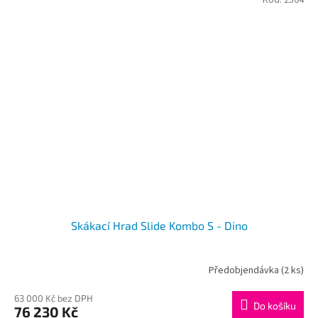
Skákací Hrad Slide Kombo S - Dino
Předobjendávka
(2 ks)
Průměrné
hodnocení
produktu
63 000 Kč bez DPH
Do košíku
76 230 Kč
je