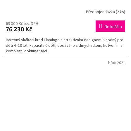
Předobjendávka
(2 ks)
63 000 Kč bez DPH
Do košíku
76 230 Kč
Barevný skákací hrad Flamingo s atraktivním designem, vhodný pro
děti 4–10 let, kapacita 6 dětí, dodáváno s dmychadlem, kotvením a
kompletní dokumentací.
Kód:
2021