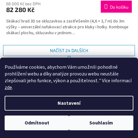
68 000 Kč bez DPH
Do košíku
82 280 Kč
Skákací hrad 3D se skluzavkou a zastřešením (4,6 × 3,7 m) do 3m
výšky – univerzální nafukovací atrakce pro kluky i holky. Kombinuje
skákací plochu, skluzavku v jednom....
NAČÍST 24 DALŠÍCH
S
1
4
t
O
Používáme cookies, abychom Vám umožnili pohodlné
r
77
položek celkem
v
prohlížení webu a díky analýze provozu webu neustále
á
l
NAHORU
n
zlepšovali jeho funkce, výkon a použitelnost
.
"
Více informací
á
k
zde
.
d
o
v
Z
a
á
c
á
Nastavení
n
í
p
í
p
a
Informace pro vás
r
t
Odmítnout
Souhlasím
v
O NÁS
í
k
Obchodní podmínky
y