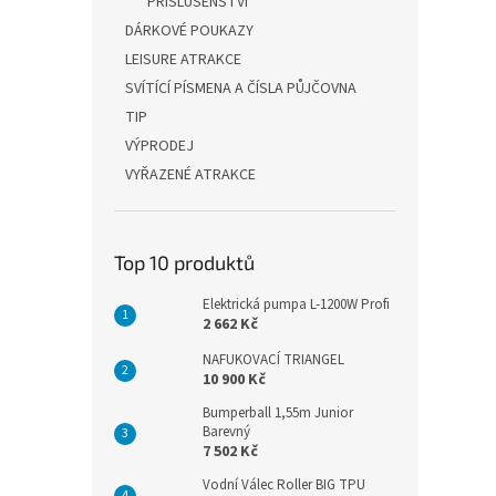
PŘÍSLUŠENSTVÍ
DÁRKOVÉ POUKAZY
LEISURE ATRAKCE
SVÍTÍCÍ PÍSMENA A ČÍSLA PŮJČOVNA
TIP
VÝPRODEJ
VYŘAZENÉ ATRAKCE
Top 10 produktů
Elektrická pumpa L-1200W Profi
2 662 Kč
NAFUKOVACÍ TRIANGEL
10 900 Kč
Bumperball 1,55m Junior
Barevný
7 502 Kč
Vodní Válec Roller BIG TPU