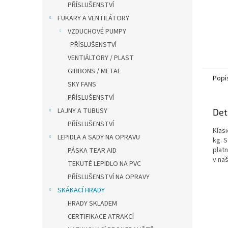
PŘÍSLUŠENSTVÍ
FUKARY A VENTILÁTORY
VZDUCHOVÉ PUMPY
PŘÍSLUŠENSTVÍ
VENTIÁLTORY / PLAST
GIBBONS / METAL
Popi
SKY FANS
PŘÍSLUŠENSTVÍ
LAJNY A TUBUSY
Det
PŘÍSLUŠENSTVÍ
Klas
LEPIDLA A SADY NA OPRAVU
kg. 
plat
PÁSKA TEAR AID
v naš
TEKUTÉ LEPIDLO NA PVC
PŘÍSLUŠENSTVÍ NA OPRAVY
SKÁKACÍ HRADY
HRADY SKLADEM
CERTIFIKACE ATRAKCÍ