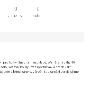
ZEPTAT SE
SDÍLET
y i pro holky. Snadná manipulace, přiměřená váha 80
dlo, kotevní kolíky, transportní vak a především
jeme 2 letou záruku, záruční i pozáruční servis přímo