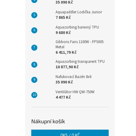
35 090 Kč
Aquapaddler Lodička Junior
7 865 Kč
Aquazorbing barevný TPU
9 680 Kč
Gibbons Fans 1100W - FP5005
Metal
6 411,79 Kč
Aquazorbing transparent TPU
10 877,90 Kč
Nafukovací Bazén 8x6
35 090 Kč
Ventilátor HW QW-750W
4 477 Kč
Nákupní košík
0
KS /
0 KČ