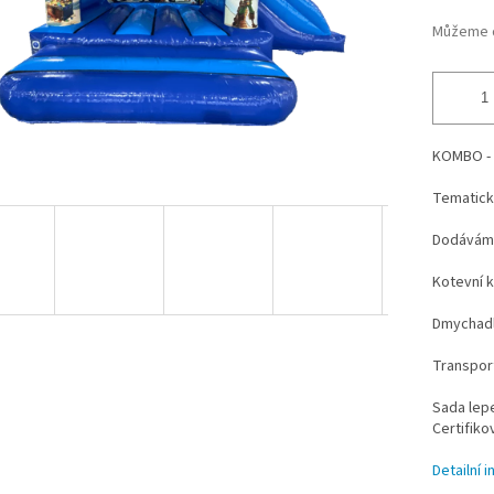
Můžeme d
KOMBO - 
Tematick
Dodáváme
Kotevní k
Dmychadl
Transport
Sada lepe
Certifiko
Detailní 