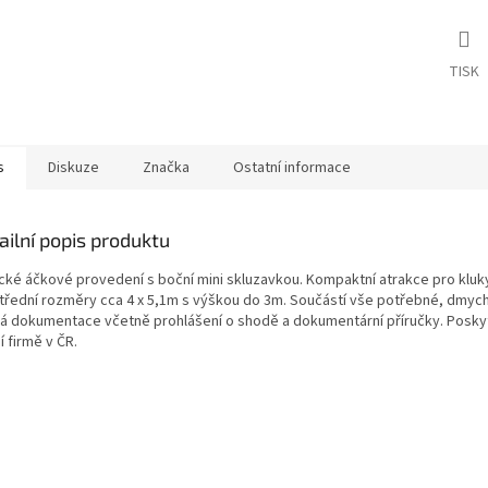
TISK
s
Diskuze
Značka
Ostatní informace
ailní popis produktu
ické áčkové provedení s boční mini skluzavkou. Kompaktní atrakce pro kluk
Střední rozměry cca 4 x 5,1m s výškou do 3m. Součástí vše potřebné, dmycha
ná dokumentace včetně prohlášení o shodě a dokumentární příručky. Poskytu
í firmě v ČR.