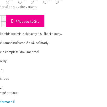
oručit do:
Zvolte variantu
Přidat do košíku
kombinace mini skluzavky a skákací plochy.
é kompaktní veselé skákací hrady.
 s kompletní dokumentací.
olíky.
o.
ní vak.
ní.
vané atrakce.
informace