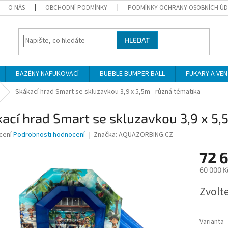
O NÁS
OBCHODNÍ PODMÍNKY
PODMÍNKY OCHRANY OSOBNÍCH Ú
HLEDAT
BAZÉNY NAFUKOVACÍ
BUBBLE BUMPER BALL
FUKARY A VE
Skákací hrad Smart se skluzavkou 3,9 x 5,5m - různá tématika
ací hrad Smart se skluzavkou 3,9 x 5,
né
cení
Podrobnosti hodnocení
Značka:
AQUAZORBING.CZ
ní
72 
u
60 000 K
Měrná
Zvolt
cena:
ek.
Varianta