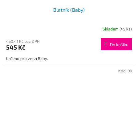
Blatník (Baby)
Skladem
(>5 ks)
Průměrné
hodnocení
produktu
450,41 Kč bez DPH
Do košíku
545 Kč
je
3,0
Určeno pro verzi Baby.
z
5
hvězdiček.
Kód:
98