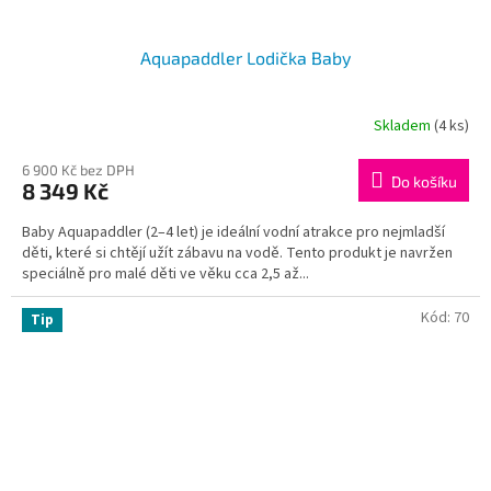
Aquapaddler Lodička Baby
Skladem
(4 ks)
Průměrné
hodnocení
produktu
6 900 Kč bez DPH
Do košíku
8 349 Kč
je
3,7
Baby Aquapaddler (2–4 let) je ideální vodní atrakce pro nejmladší
z
děti, které si chtějí užít zábavu na vodě. Tento produkt je navržen
5
speciálně pro malé děti ve věku cca 2,5 až...
hvězdiček.
Kód:
70
Tip