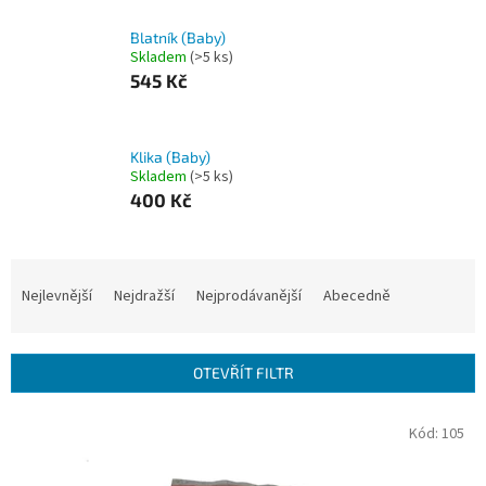
Blatník (Baby)
Skladem
(>5 ks)
545 Kč
Klika (Baby)
Skladem
(>5 ks)
400 Kč
Ř
a
Nejlevnější
Nejdražší
Nejprodávanější
Abecedně
z
e
n
OTEVŘÍT FILTR
í
p
V
Kód:
105
r
ý
o
p
d