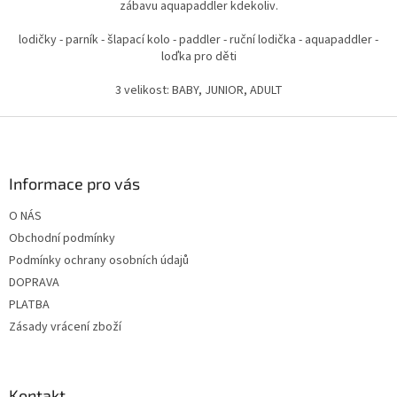
zábavu aquapaddler kdekoliv.
lodičky - parník - šlapací kolo - paddler - ruční lodička - aquapaddler -
loďka pro děti
3 velikost: BABY, JUNIOR, ADULT
Z
á
p
a
Informace pro vás
t
O NÁS
í
Obchodní podmínky
Podmínky ochrany osobních údajů
DOPRAVA
PLATBA
Zásady vrácení zboží
Kontakt