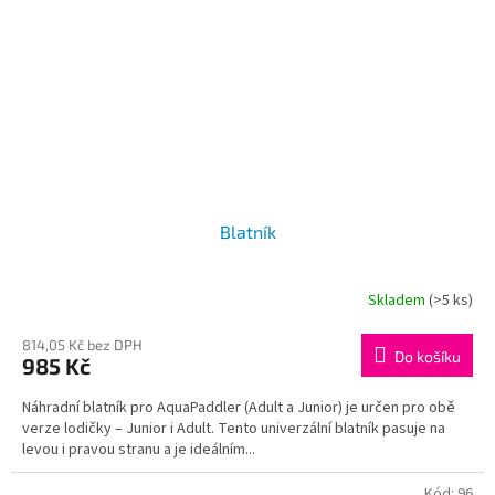
Blatník
Skladem
(>5 ks)
814,05 Kč bez DPH
Do košíku
985 Kč
Náhradní blatník pro AquaPaddler (Adult a Junior) je určen pro obě
verze lodičky – Junior i Adult. Tento univerzální blatník pasuje na
levou i pravou stranu a je ideálním...
Kód:
96