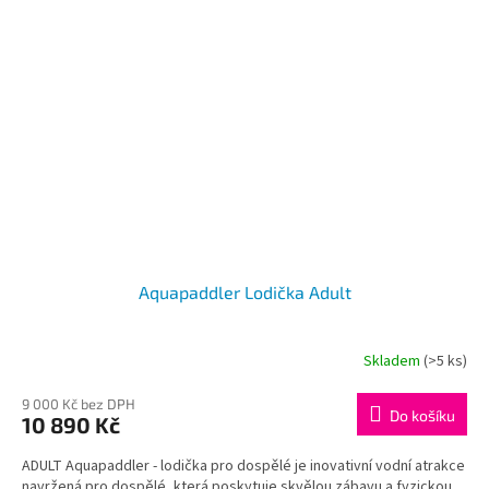
Aquapaddler Lodička Adult
Skladem
(>5 ks)
Průměrné
hodnocení
produktu
9 000 Kč bez DPH
Do košíku
10 890 Kč
je
4,4
ADULT Aquapaddler - lodička pro dospělé je inovativní vodní atrakce
z
navržená pro dospělé, která poskytuje skvělou zábavu a fyzickou
5