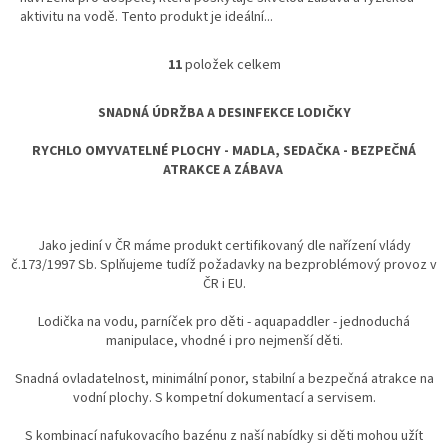
aktivitu na vodě. Tento produkt je ideální...
hvězdiček.
11
položek celkem
O
v
l
SNADNÁ ÚDRŽBA A DESINFEKCE LODIČKY
á
d
RYCHLO OMYVATELNÉ PLOCHY - MADLA, SEDAČKA - BEZPEČNÁ
a
ATRAKCE A ZÁBAVA
c
í
p
r
Jako jediní v ČR máme produkt certifikovaný dle nařízení vlády
v
č.173/1997 Sb. Splňujeme tudíž požadavky na bezproblémový provoz v
k
ČR i EU.
y
v
Lodička na vodu, parníček pro děti - aquapaddler - jednoduchá
ý
manipulace, vhodné i pro nejmenší děti.
p
i
Snadná ovladatelnost, minimální ponor, stabilní a bezpečná atrakce na
s
vodní plochy. S kompetní dokumentací a servisem.
u
S kombinací nafukovacího bazénu z naší nabídky si děti mohou užít