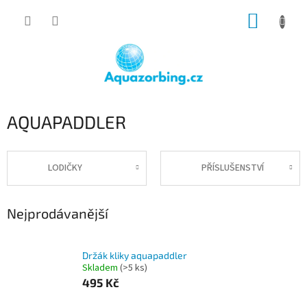
Přejít
NÁKUP
na
obsah
KOŠÍK
AQUAPADDLER
LODIČKY
PŘÍSLUŠENSTVÍ
Nejprodávanější
Držák kliky aquapaddler
Skladem
(>5 ks)
495 Kč