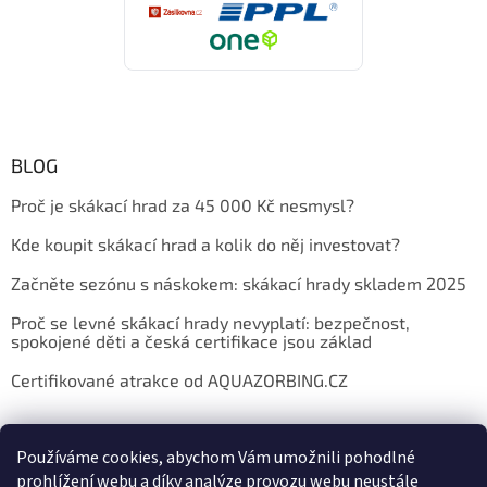
BLOG
Proč je skákací hrad za 45 000 Kč nesmysl?
Kde koupit skákací hrad a kolik do něj investovat?
Začněte sezónu s náskokem: skákací hrady skladem 2025
Proč se levné skákací hrady nevyplatí: bezpečnost,
spokojené děti a česká certifikace jsou základ
Certifikované atrakce od AQUAZORBING.CZ
Používáme cookies, abychom Vám umožnili pohodlné
prohlížení webu a díky analýze provozu webu neustále