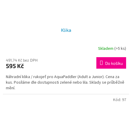
Klika
Skladem
(>5 ks)
491,74 Kč bez DPH
Do košíku
595 Kč
Náhradní klika / rukojeť pro AquaPaddler (Adult a Junior). Cena za
kus. Posíláme dle dostupnosti zelené nebo lila. Sklady se průběžně
mění.
Kód:
97