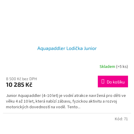
Aquapaddler Lodička Junior
Skladem
(>5 ks)
Průměrné
hodnocení
produktu
8 500 Kč bez DPH
Do košíku
10 285 Kč
je
2,9
Junior Aquapaddler (4–10 let) je vodní atrakce navržená pro děti ve
z
věku 4 až 10 let, která nabízí zábavu, fyzickou aktivitu a rozvoj
5
motorických dovedností na vodě. Tento...
hvězdiček.
Kód:
71