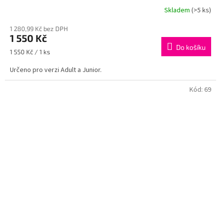
Skladem
(>5 ks)
1 280,99 Kč bez DPH
1 550 Kč
Do košíku
Měrná
1 550 Kč / 1 ks
cena:
Určeno pro verzi Adult a Junior.
Kód:
69