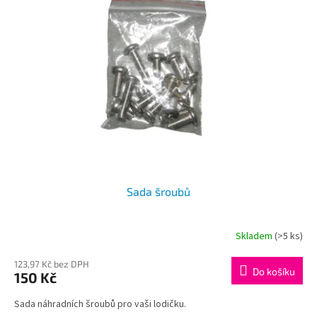
i
u
s
k
p
t
r
ů
o
d
u
k
t
ů
Sada šroubů
Skladem
(>5 ks)
123,97 Kč bez DPH
Do košíku
150 Kč
Sada náhradních šroubů pro vaši lodičku.