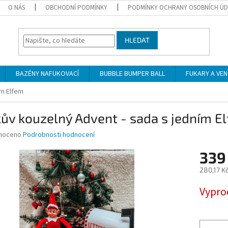
O NÁS
OBCHODNÍ PODMÍNKY
PODMÍNKY OCHRANY OSOBNÍCH Ú
HLEDAT
BAZÉNY NAFUKOVACÍ
BUBBLE BUMPER BALL
FUKARY A VE
ím Elfem
kův kouzelný Advent - sada s jedním E
né
noceno
Podrobnosti hodnocení
ní
339
u
280,17 K
Měrná
Vypro
cena:
ek.