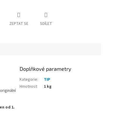
ZEPTAT SE
SDÍLET
Doplňkové parametry
Kategorie
:
TIP
Hmotnost
:
1 kg
riginální
en od 1.