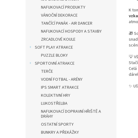
NAFUKOVACÍ PRODUKTY
K to
VÁNOČNÍ DEKORACE
vzka
atmo
TANČÍCÍ PANÁK - AIR DANCER
NAFUKOVACÍ HOSPODY A STAVBY
🎁 So
ZRCADLOVÉ KOULE
sna
scén
SOFT PLAY ATRAKCE
PUZZLE BLOKY
💡 V
Stačí
SPORTOVNÍ ATRAKCE
Celá
TERČE
dáre
VODNÍ FOTBAL - ARÉNY
✨ Uše
IPS SMART ATRAKCE
KOLEKTIVNÍ HRY
LUKOSTŘELBA
NAFUKOVACÍ DOPRAVNÍ HŘIŠTĚ A
DRÁHY
OSTATNÍ SPORTY
BUNKRY A PŘEKÁŽKY