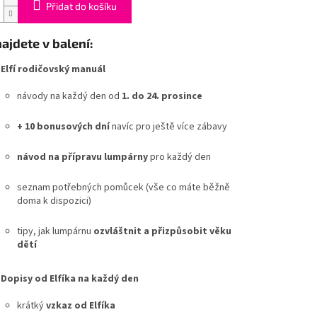
Přidat do košíku
ajdete v balení:

Elfí rodičovský manuál
návody na každý den od
1. do 24. prosince
+ 10 bonusových dní
navíc pro ještě více zábavy
návod na přípravu lumpárny
pro každý den
seznam potřebných pomůcek (vše co máte běžně
doma k dispozici)
tipy, jak lumpárnu
ozvláštnit a přizpůsobit věku
dětí

Dopisy od Elfíka na každý den
krátký
vzkaz od Elfíka