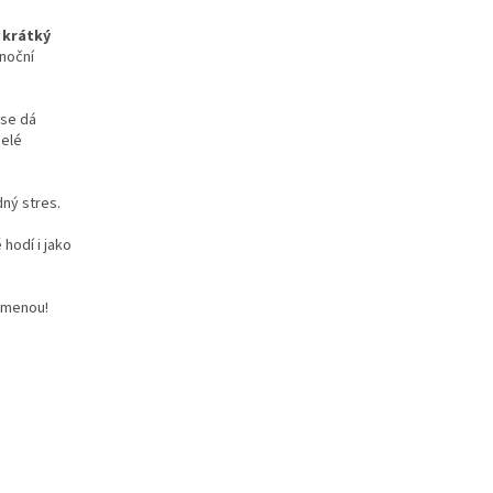
e
krátký
ánoční
 se dá
selé
ný stres.
 hodí i jako
pomenou!