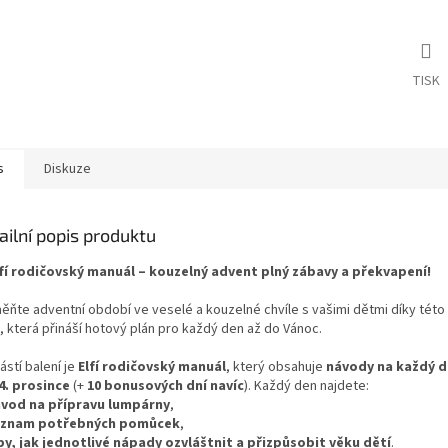
TISK
s
Diskuze
ailní popis produktu
lfí rodičovský manuál – kouzelný advent plný zábavy a překvapení!
ěňte adventní období ve veselé a kouzelné chvíle s vašimi dětmi díky této o
, která přináší hotový plán pro každý den až do Vánoc.
stí balení je
Elfí rodičovský manuál
, který obsahuje
návody na každý d
4. prosince
(+
10 bonusových dní navíc
). Každý den najdete:
vod na přípravu lumpárny
,
eznam potřebných pomůcek
,
py, jak jednotlivé nápady ozvláštnit a přizpůsobit věku dětí
.