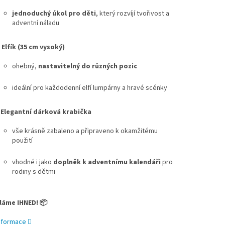
jednoduchý úkol pro děti
, který rozvíjí tvořivost a
adventní náladu
️
Elfík (35 cm vysoký)
ohebný,
nastavitelný do různých pozic
ideální pro každodenní elfí lumpárny a hravé scénky

Elegantní dárková krabička
vše krásně zabaleno a připraveno k okamžitému
použití
vhodné i jako
doplněk k adventnímu kalendáři
pro
rodiny s dětmi
láme IHNED! 📦
informace