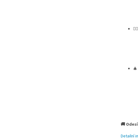
🧝‍♂

🚚 Odesí
Detailní 