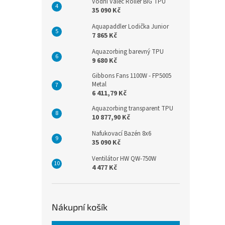
Vodní Válec Roller BIG TPU
35 090 Kč
Aquapaddler Lodička Junior
7 865 Kč
Aquazorbing barevný TPU
9 680 Kč
Gibbons Fans 1100W - FP5005
Metal
6 411,79 Kč
Aquazorbing transparent TPU
10 877,90 Kč
Nafukovací Bazén 8x6
35 090 Kč
Ventilátor HW QW-750W
4 477 Kč
Nákupní košík