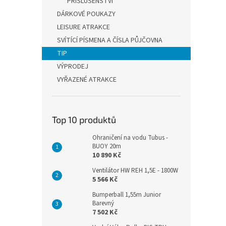
PŘÍSLUŠENSTVÍ
DÁRKOVÉ POUKAZY
LEISURE ATRAKCE
SVÍTÍCÍ PÍSMENA A ČÍSLA PŮJČOVNA
TIP
VÝPRODEJ
VYŘAZENÉ ATRAKCE
Top 10 produktů
Ohraničení na vodu Tubus -
BUOY 20m
10 890 Kč
Ventilátor HW REH 1,5E - 1800W
5 566 Kč
Bumperball 1,55m Junior
Barevný
7 502 Kč