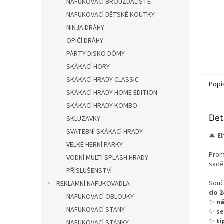
NAFUKOVACÍ BROUZDALIŠTĚ
NAFUKOVACÍ DĚTSKÉ KOUTKY
NINJA DRÁHY
OPIČÍ DRÁHY
PÁRTY DISKO DÓMY
SKÁKACÍ HORY
SKÁKACÍ HRADY CLASSIC
Popi
SKÁKACÍ HRADY HOME EDITION
SKÁKACÍ HRADY KOMBO
Det
SKLUZAVKY
SVATEBNÍ SKÁKACÍ HRADY
🎄
E
VELKÉ HERNÍ PARKY
Prom
VODNÍ MULTI SPLASH HRADY
sadě
PŘÍSLUŠENSTVÍ
Součá
REKLAMNÍ NAFUKOVADLA
do 2
NAFUKOVACÍ OBLOUKY
✨
ná
NAFUKOVACÍ STANY
✨
s
✨
ti
NAFUKOVACÍ STÁNKY