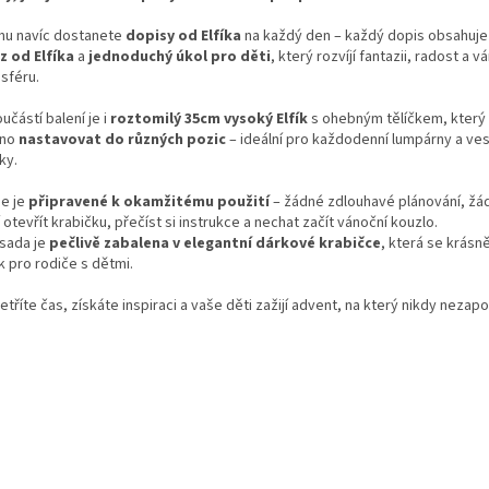
mu navíc dostanete
dopisy od Elfíka
na každý den – každý dopis obsahuj
z od Elfíka
a
jednoduchý úkol pro děti
, který rozvíjí fantazii, radost a v
sféru.
učástí balení je i
roztomilý 35cm vysoký Elfík
s ohebným tělíčkem, který
dno
nastavovat do různých pozic
– ideální pro každodenní lumpárny a ve
ky.
še je
připravené k okamžitému použití
– žádné zdlouhavé plánování, žád
 otevřít krabičku, přečíst si instrukce a nechat začít vánoční kouzlo.
 sada je
pečlivě zabalena v elegantní dárkové krabičce
, která se krásně
k pro rodiče s dětmi.
tříte čas, získáte inspiraci a vaše děti zažijí advent, na který nikdy neza