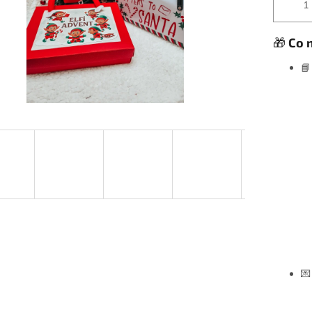
🎁
Co n

