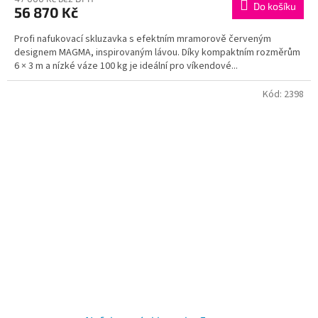
Do košíku
56 870 Kč
Profi nafukovací skluzavka s efektním mramorově červeným
designem MAGMA, inspirovaným lávou. Díky kompaktním rozměrům
6 × 3 m a nízké váze 100 kg je ideální pro víkendové...
Kód:
2398