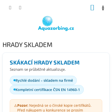
Přejít
NÁKUP
na
obsah
KOŠÍK
HRADY SKLADEM
SKÁKACÍ HRADY SKLADEM
Seznam se průběžně aktualizuje.
Rychlé dodání – skladem na firmě
Kompletní certifikace ČSN EN 14960-1
⚠️
Pozor:
Nejedná se o čínské kopie certifikátů.
Před nákupem u konkurence se prosím