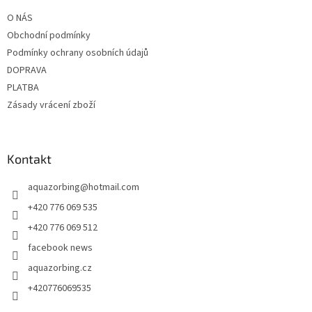
t
í
O NÁS
í
p
Obchodní podmínky
r
v
Podmínky ochrany osobních údajů
k
DOPRAVA
y
PLATBA
v
ý
Zásady vrácení zboží
p
i
s
u
Kontakt
aquazorbing
@
hotmail.com
+420 776 069 535
+420 776 069 512
facebook news
aquazorbing.cz
+420776069535