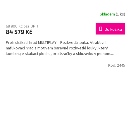
Skladem
(1 ks)
69 900 Kč bez DPH
Do košíku
84 579 Kč
Profi skákací hrad MULTIPLAY – Rozkvetlá louka. Atraktivní
nafukovací hrad s motivem barevné rozkvetlé louky, který
kombinuje skákací plochu, prolézačky a skluzavku v jednom....
Kód:
2445