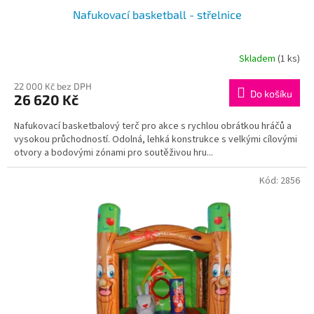
Nafukovací basketball - střelnice
Skladem
(1 ks)
22 000 Kč bez DPH
Do košíku
26 620 Kč
Nafukovací basketbalový terč pro akce s rychlou obrátkou hráčů a
vysokou průchodností. Odolná, lehká konstrukce s velkými cílovými
otvory a bodovými zónami pro soutěživou hru...
Kód:
2856