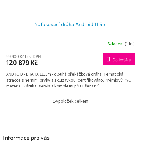
Nafukovací dráha Android 11,5m
Skladem
(1 ks)
99 900 Kč bez DPH
Do košíku
120 879 Kč
ANDROID - DRÁHA 11,5m - dlouhá překážková dráha. Tematická
atrakce s herními prvky a skluzavkou, certifikováno. Prémiový PVC
materiál. Záruka, servis a kompletní příslušenství.
14
položek celkem
O
v
l
Z
á
á
d
p
a
a
Informace pro vás
c