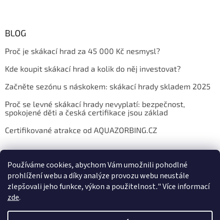
BLOG
Proč je skákací hrad za 45 000 Kč nesmysl?
Kde koupit skákací hrad a kolik do něj investovat?
Začněte sezónu s náskokem: skákací hrady skladem 2025
Proč se levné skákací hrady nevyplatí: bezpečnost,
spokojené děti a česká certifikace jsou základ
Certifikované atrakce od AQUAZORBING.CZ
Používáme cookies, abychom Vám umožnili pohodlné
prohlížení webu a díky analýze provozu webu neustále
zlepšovali jeho funkce, výkon a použitelnost
.
"
Více informací
zde
.
Vytvořil Shoptet