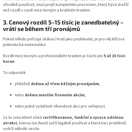
oficiálně používat, musí projít kompletním procesem, který bývá dražší
než rozdíl v ceně mezi levným a kvalitním hradem.
3. Cenový rozdíl 5–15 tisíc je zanedbatelný –
vrátí se během tří pronájmů
Pokud někdo pořizuje skákací hrad jako podnikatel, je pro něj klíčová
jednoduchá matematika:
Rozdíl mezi levným a profesionálním hradem je často jen
5 až 15 tisíc
korun
.
To odpovídá:
přibližně
dvěma až třem běžným pronájmům
,
nebo
dvěma menším firemním akcím
,
nebo jedné vydařené víkendové akci pro veřejnost.
Za tu cenu klient získá
certifikovanou, funkční a vysoce odolnou
atrakci
, kterou lze ihned začít legálně používat a která bez problémů
vydrží několik sezón.