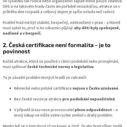
Ve výsledku tak rodiče nebo organizátoři zaplatí méně pouze zdánlivě.
Děti si na takovém hradu často ani pořádně nezaskáčou, atrakce se v
průběhu dne rozpadá a celkový dojem je spíše ostuda než radost.
Kvalitní hrad má být stabilní, bezpečný, odzkoušený v praxi – a hlavně
musí splnit to, proč si ho zákazníci půjčují:
aby děti byly spokojené,
nadšené a v bezpečí.
2. Česká certifikace není formalita – je to
povinnost
Každá atrakce, která se používá v rámci podnikání nebo pronajímání,
musí splňovat
české technické normy a legislativu
.
To je zásadní problém levných hradů ze zahraničí:
Německé nebo polské certifikace
nejsou v Česku uznávané
.
Bez české revize je atrakce
pro podnikání nepoužitelná
.
V případě úrazu nese provozovatel
plnou odpovědnost
– a
levný nákup se může velmi rychle změnit v drahý problém.
Mnoho lidí se o tom dozví až po koupi. A zjistí, že aby hrad vůbec mohli