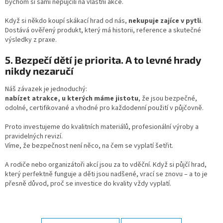
bychom si sami nepůjčili na vlastní akce.
Když si někdo koupí skákací hrad od nás,
nekupuje zajíce v pytli
.
Dostává ověřený produkt, který má historii, reference a skutečné
výsledky z praxe.
5. Bezpečí dětí je priorita. A to levné hrady
nikdy nezaručí
Náš závazek je jednoduchý:
nabízet atrakce, u kterých máme jistotu
, že jsou bezpečné,
odolné, certifikované a vhodné pro každodenní použití v půjčovně.
Proto investujeme do kvalitních materiálů, profesionální výroby a
pravidelných revizí.
Víme, že bezpečnost není něco, na čem se vyplatí šetřit.
A rodiče nebo organizátoři akcí jsou za to vděční. Když si půjčí hrad,
který perfektně funguje a děti jsou nadšené, vrací se znovu – a to je
přesně důvod, proč se investice do kvality vždy vyplatí.