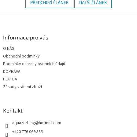
PŘEDCHOZÍ ČLÁNEK
DALŠÍ ČLÁNEK
Z
á
p
a
Informace pro vás
t
O NÁS
í
Obchodní podmínky
Podmínky ochrany osobních údajů
DOPRAVA
PLATBA
Zásady vrácení zboží
Kontakt
aquazorbing
@
hotmail.com
+420 776 069 535