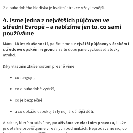
Z dlouhodobého hlediska je kvalitní atrakce vždy levnější.
4. Jsme jedna z největších půjčoven ve
střední Evropě – a nabízíme jen to, co sami
používáme
Máme
18 let zkušeností
, patříme mezi
největší půjčovny v českém i
středoevropském regionu
a za tu dobu jsme vyzkoušeli stovky
atrakcí.
Díky vlastním zkušenostem přesně víme:
co funguje,
co dlouhodobě vydrží,
co je bezpečné,
a co dokáže uspokojit i ty nejnáročnější děti.
Atrakce, které prodáváme,
používáme ve vlastním provozu
, takže
je detailně prověřujeme v reálných podmínkách. Neprodáváme nic, co