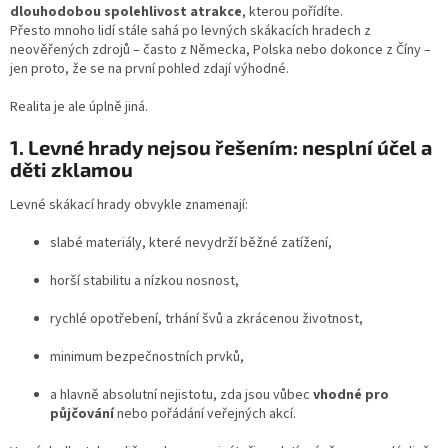
dlouhodobou spolehlivost atrakce
, kterou pořídíte.
Přesto mnoho lidí stále sahá po levných skákacích hradech z
neověřených zdrojů – často z Německa, Polska nebo dokonce z Číny –
jen proto, že se na první pohled zdají výhodné.
Realita je ale úplně jiná.
1. Levné hrady nejsou řešením: nesplní účel a
děti zklamou
Levné skákací hrady obvykle znamenají:
slabé materiály, které nevydrží běžné zatížení,
horší stabilitu a nízkou nosnost,
rychlé opotřebení, trhání švů a zkrácenou životnost,
minimum bezpečnostních prvků,
a hlavně absolutní nejistotu, zda jsou vůbec
vhodné pro
půjčování
nebo pořádání veřejných akcí.