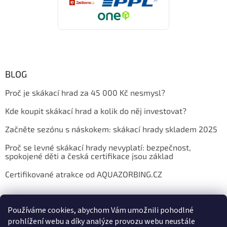
BLOG
Proč je skákací hrad za 45 000 Kč nesmysl?
Kde koupit skákací hrad a kolik do něj investovat?
Začněte sezónu s náskokem: skákací hrady skladem 2025
Proč se levné skákací hrady nevyplatí: bezpečnost,
spokojené děti a česká certifikace jsou základ
Certifikované atrakce od AQUAZORBING.CZ
Používáme cookies, abychom Vám umožnili pohodlné
prohlížení webu a díky analýze provozu webu neustále