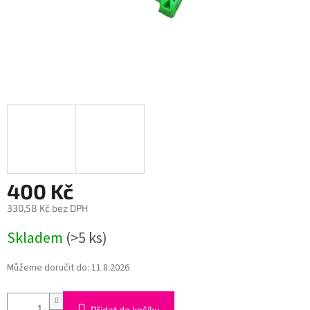
400 Kč
330,58 Kč bez DPH
Měrná
Skladem
(>5 ks)
cena:
Můžeme doručit do:
11.8.2026
Přidat do košíku