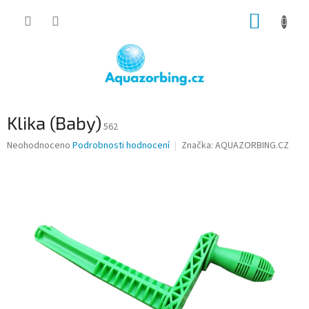
Přejít
NÁKUP
na
obsah
KOŠÍK
Klika (Baby)
562
Průměrné
Neohodnoceno
Podrobnosti hodnocení
Značka:
AQUAZORBING.CZ
hodnocení
produktu
je
0,0
z
5
hvězdiček.