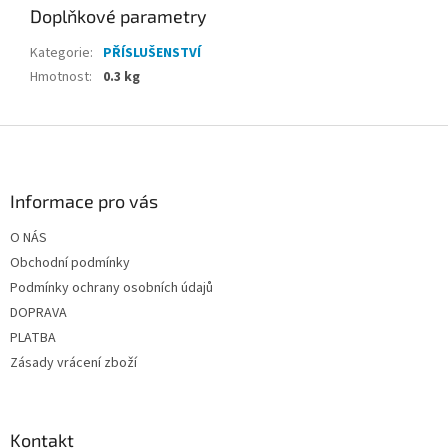
Doplňkové parametry
Kategorie
:
PŘÍSLUŠENSTVÍ
Hmotnost
:
0.3 kg
Z
á
p
a
Informace pro vás
t
O NÁS
í
Obchodní podmínky
Podmínky ochrany osobních údajů
DOPRAVA
PLATBA
Zásady vrácení zboží
Kontakt