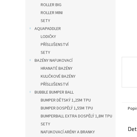
n
ROLLER BIG
e
ROLLER MINI
l
SETY
AQUAPADDLER
LODIČKY
PŘÍSLUŠENSTVÍ
SETY
BAZÉNY NAFUKOVACÍ
HRANATÉ BAZÉNY
KULIČKOVÉ BAZÉNY
PŘÍSLUŠENSTVÍ
BUBBLE BUMPER BALL
BUMPER DĚTSKÝ 1,25M TPU
BUMPER DOSPĚLÝ 1,55M TPU
Popi
BUMPERBALL EXTRA DOSPĚLÝ 1,8M TPU
SETY
Det
NAFUKOVACÍ ARÉNY A BRANKY