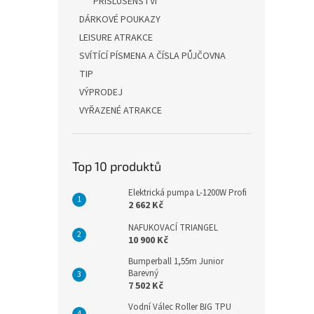
PŘÍSLUŠENSTVÍ
DÁRKOVÉ POUKAZY
LEISURE ATRAKCE
SVÍTÍCÍ PÍSMENA A ČÍSLA PŮJČOVNA
TIP
VÝPRODEJ
VYŘAZENÉ ATRAKCE
Top 10 produktů
Elektrická pumpa L-1200W Profi
2 662 Kč
NAFUKOVACÍ TRIANGEL
10 900 Kč
Bumperball 1,55m Junior
Barevný
7 502 Kč
Vodní Válec Roller BIG TPU