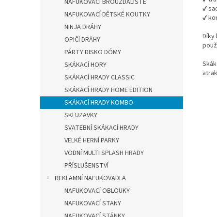
NAFUKOVACÍ BROUZDALIŠTĚ
✔ sa
NAFUKOVACÍ DĚTSKÉ KOUTKY
✔ ko
NINJA DRÁHY
Díky
OPIČÍ DRÁHY
použ
PÁRTY DISKO DÓMY
Skák
SKÁKACÍ HORY
atra
SKÁKACÍ HRADY CLASSIC
SKÁKACÍ HRADY HOME EDITION
SKÁKACÍ HRADY KOMBO
SKLUZAVKY
SVATEBNÍ SKÁKACÍ HRADY
VELKÉ HERNÍ PARKY
VODNÍ MULTI SPLASH HRADY
PŘÍSLUŠENSTVÍ
REKLAMNÍ NAFUKOVADLA
NAFUKOVACÍ OBLOUKY
NAFUKOVACÍ STANY
NAFUKOVACÍ STÁNKY