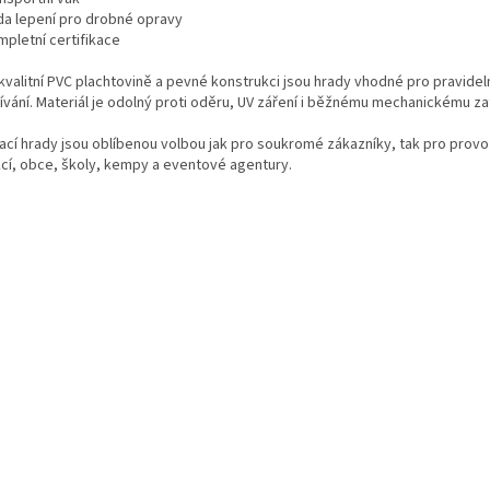
da lepení pro drobné opravy
mpletní certifikace
 kvalitní PVC plachtovině a pevné konstrukci jsou hrady vhodné pro pravidel
ívání. Materiál je odolný proti oděru, UV záření i běžnému mechanickému zat
ací hrady jsou oblíbenou volbou jak pro soukromé zákazníky, tak pro prov
kcí, obce, školy, kempy a eventové agentury.