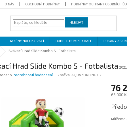
O NÁS
OBCHODNÍ PODMÍNKY
PODMÍNKY OCHRANY OSOBNÍCH Ú
HLEDAT
BAZÉNY NAFUKOVACÍ
BUBBLE BUMPER BALL
FUKARY A VE
Skákací Hrad Slide Kombo S - Fotbalista
ací Hrad Slide Kombo S - Fotbalista
2021
né
noceno
Podrobnosti hodnocení
Značka:
AQUAZORBING.CZ
ní
76 
u
63 000 K
Měrná
Předo
cena:
ek.
Můžeme d