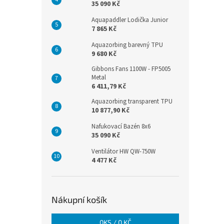
35 090 Kč
Aquapaddler Lodička Junior
7 865 Kč
Aquazorbing barevný TPU
9 680 Kč
Gibbons Fans 1100W - FP5005
Metal
6 411,79 Kč
Aquazorbing transparent TPU
10 877,90 Kč
Nafukovací Bazén 8x6
35 090 Kč
Ventilátor HW QW-750W
4 477 Kč
Nákupní košík
0
KS /
0 KČ