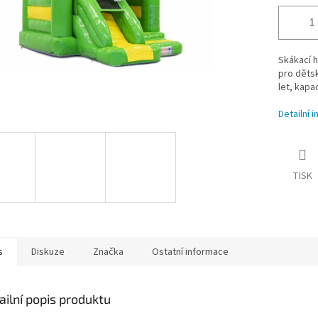
Skákací h
pro dětsk
let, kapa
Detailní 
TISK
s
Diskuze
Značka
Ostatní informace
ailní popis produktu