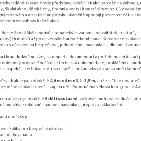
icky laděné skákací hrady představují ideální atrakci pro děti na zahradu,
vy, školní akce, dětské dny, firemní eventy i komerční provoz. Díky veselé
zným barvám a atraktivnímu potisku okamžitě upoutají pozornost dětí a st
ním centrem zábavy každé akce.
ídce je široká škála motivů a tematických variant – od zvířátek, traktorů,
dkových motivů až po univerzální barevné kombinace. Konstrukce skákacíh
žena s důrazem na bezpečnost, jednoduchou manipulaci a dlouhou životnos
ací hrad dodáváme vždy s kompletní dokumentací a potřebnou certifikací 
roblémový provoz. Součástí je technická dokumentace, prohlášení o shod
k a inspekční certifikace. Atrakce splňují požadavky pro soukromé i komerčn
ěry atrakce jsou přibližně
4,9 m x 4 m x 3,1–3,5 m
, což zajišťuje dostateč
bezpečné skákání i menší skupinu dětí. Doporučená věková kategorie je
4 a
ita atrakce je přibližně
6 dětí současně
, celková hmotnost hradu činí při
což umožňuje relativně snadnou manipulaci, přepravu i skladování.
ástí dodávky je:
tevní kolíky pro bezpečné ukotvení
konné dmychadlo
ansportní vak