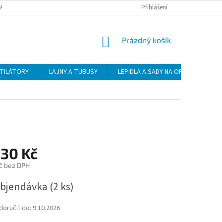
DAJŮ
DOPRAVA
PLATBA
ZÁSADY VRÁCENÍ ZBOŽÍ
Přihlášení
NÁKUPNÍ
Prázdný košík
KOŠÍK
NTILÁTORY
LAJNY A TUBUSY
LEPIDLA A SADY NA OPRAVU
230 Kč
č bez DPH
bjendávka
(2 ks)
oručit do:
9.10.2026