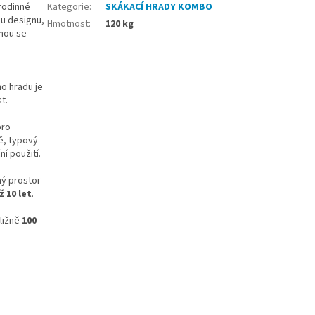
 rodinné
Kategorie
:
SKÁKACÍ HRADY KOMBO
mu designu,
Hmotnost
:
120 kg
anou se
o hradu je
t.
pro
ě, typový
í použití.
ný prostor
ž 10 let
.
bližně
100