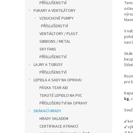
Temat
PŘÍSLUŠENSTVÍ
osla
FUKARY A VENTILÁTORY
výra
VZDUCHOVÉ PUMPY
hlav
PŘÍSLUŠENSTVÍ
V nab
VENTIÁLTORY / PLAST
pohá
GIBBONS / METAL
navr
SKY FANS
Skák
PŘÍSLUŠENSTVÍ
bezp
LAJNY A TUBUSY
štíte
PŘÍSLUŠENSTVÍ
Rozm
LEPIDLA A SADY NA OPRAVU
pro 
PÁSKA TEAR AID
Kapac
TEKUTÉ LEPIDLO NA PVC
kg
, 
PŘÍSLUŠENSTVÍ NA OPRAVY
Souč
SKÁKACÍ HRADY
HRADY SKLADEM
✔ ko
CERTIFIKACE ATRAKCÍ
✔ vý
✔ tr