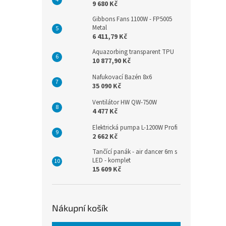
9 680 Kč
Gibbons Fans 1100W - FP5005
Metal
6 411,79 Kč
Aquazorbing transparent TPU
10 877,90 Kč
Nafukovací Bazén 8x6
35 090 Kč
Ventilátor HW QW-750W
4 477 Kč
Elektrická pumpa L-1200W Profi
2 662 Kč
Tančící panák - air dancer 6m s
LED - komplet
15 609 Kč
Nákupní košík