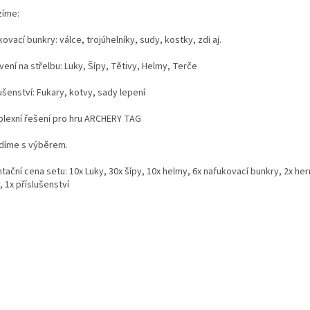
zíme:
ovací bunkry: válce, trojúhelníky, sudy, kostky, zdi aj.
ení na střelbu: Luky, Šípy, Tětivy, Helmy, Terče
ušenství: Fukary, kotvy, sady lepení
lexní řešení pro hru ARCHERY TAG
díme s výběrem.
tační cena setu: 10x Luky, 30x šípy, 10x helmy, 6x nafukovací bunkry, 2x hern
, 1x příslušenství