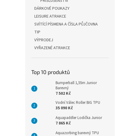
PŘÍSLUŠENSTVÍ
DÁRKOVÉ POUKAZY
LEISURE ATRAKCE
SVÍTÍCÍ PÍSMENA A ČÍSLA PŮJČOVNA
TIP
VÝPRODEJ
VYŘAZENÉ ATRAKCE
Top 10 produktů
Bumperball 1,55m Junior
Barevný
7 502 Kč
Vodní Válec Roller BIG TPU
35 090 Kč
Aquapaddler Lodička Junior
7 865 Kč
Aquazorbing barevný TPU