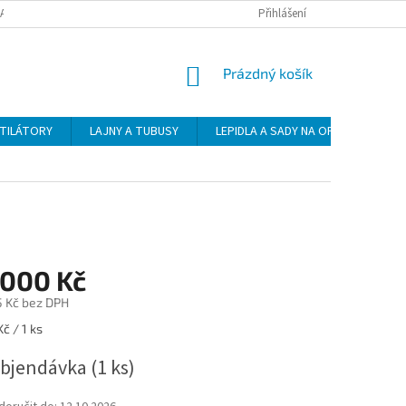
DAJŮ
DOPRAVA
PLATBA
ZÁSADY VRÁCENÍ ZBOŽÍ
Přihlášení
NÁKUPNÍ
Prázdný košík
KOŠÍK
NTILÁTORY
LAJNY A TUBUSY
LEPIDLA A SADY NA OPRAVU
 000 Kč
5 Kč bez DPH
č / 1 ks
bjendávka
(1 ks)