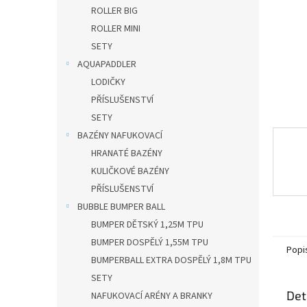
n
ROLLER BIG
e
ROLLER MINI
l
SETY
AQUAPADDLER
LODIČKY
PŘÍSLUŠENSTVÍ
SETY
BAZÉNY NAFUKOVACÍ
HRANATÉ BAZÉNY
KULIČKOVÉ BAZÉNY
PŘÍSLUŠENSTVÍ
BUBBLE BUMPER BALL
BUMPER DĚTSKÝ 1,25M TPU
BUMPER DOSPĚLÝ 1,55M TPU
Popi
BUMPERBALL EXTRA DOSPĚLÝ 1,8M TPU
SETY
Det
NAFUKOVACÍ ARÉNY A BRANKY