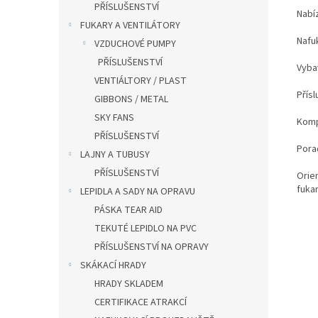
PŘÍSLUŠENSTVÍ
Nabí
FUKARY A VENTILÁTORY
Nafuk
VZDUCHOVÉ PUMPY
PŘÍSLUŠENSTVÍ
Vybav
VENTIÁLTORY / PLAST
Přísl
GIBBONS / METAL
SKY FANS
Komp
PŘÍSLUŠENSTVÍ
Pora
LAJNY A TUBUSY
PŘÍSLUŠENSTVÍ
Orien
fukar
LEPIDLA A SADY NA OPRAVU
PÁSKA TEAR AID
TEKUTÉ LEPIDLO NA PVC
PŘÍSLUŠENSTVÍ NA OPRAVY
SKÁKACÍ HRADY
HRADY SKLADEM
CERTIFIKACE ATRAKCÍ