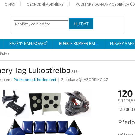
O NÁS
OBCHODNÍ PODMÍNKY
PODMÍNKY OCHRANY OSOBNÍCH Ú
HLEDAT
BAZÉNY NAFUKOVACÍ
BUBBLE BUMPER BALL
FUKARY A VE
řelba
ery Tag Lukostřelba
318
né
noceno
Podrobnosti hodnocení
Značka:
AQUAZORBING.CZ
ní
120
u
99 173,5
Měrná
120 000 K
cena:
ek.
Předo