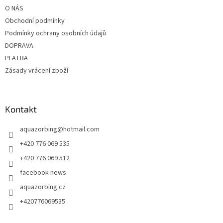
t
O NÁS
í
Obchodní podmínky
Podmínky ochrany osobních údajů
DOPRAVA
PLATBA
Zásady vrácení zboží
Kontakt
aquazorbing
@
hotmail.com
+420 776 069 535
+420 776 069 512
facebook news
aquazorbing.cz
+420776069535