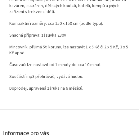
Elektrická hopadla pro děti s mincovníkem. Vhodné do provozů
kaváren, cukráren, dětských koutků, hotelů, kempů a jiných
zařízení s frekvencí dětí.
Kompaktní rozměry: cca 150 x 150 cm (podle typu).
Snadná příprava: zásuvka 230V
Mincovník: přijímá 5ti koruny, lze nastavit 1 x 5 Kč či 2 x 5 Kč, 3 x 5
Kč apod.
Časovač: lze nastavit od 1 minuty do cca 10 minut.
Součástí mp3 přehrávač, vydává hudbu.
Doprodej, upravená záruka na 6 měsíců.
Z
á
p
a
Informace pro vás