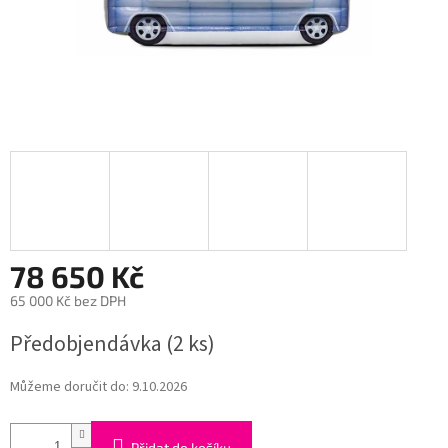
78 650 Kč
65 000 Kč bez DPH
Měrná
Předobjendávka
(2 ks)
cena:
Můžeme doručit do:
9.10.2026
Přidat do košíku