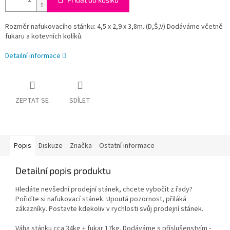
Rozměr nafukovacího stánku: 4,5 x 2,9 x 3,8m. (D,Š,V) Dodáváme včetně
fukaru a kotevních kolíků.
Detailní informace
ZEPTAT SE
SDÍLET
Popis
Diskuze
Značka
Ostatní informace
Detailní popis produktu
Hledáte nevšední prodejní stánek, chcete vybočit z řady?
Pořiďte si nafukovací stánek. Upoutá pozornost, přiláká
zákazníky. Postavte kdekoliv v rychlosti svůj prodejní stánek.
Váha stánku cca 34kg + fukar 17kg. Dodáváme s příslušenstvím -