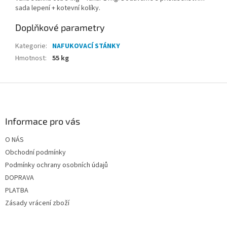
sada lepení + kotevní kolíky.
Doplňkové parametry
Kategorie
:
NAFUKOVACÍ STÁNKY
Hmotnost
:
55 kg
Z
á
p
a
Informace pro vás
t
O NÁS
í
Obchodní podmínky
Podmínky ochrany osobních údajů
DOPRAVA
PLATBA
Zásady vrácení zboží