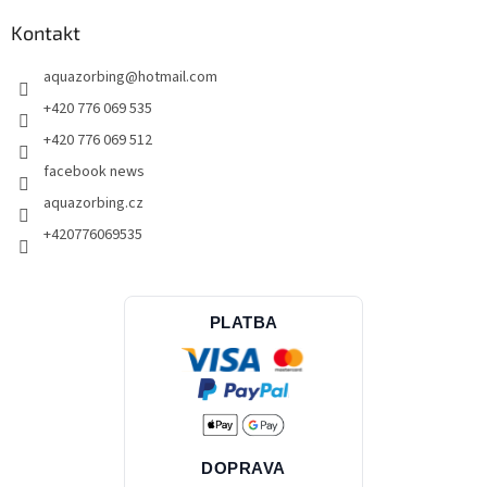
Kontakt
aquazorbing
@
hotmail.com
+420 776 069 535
+420 776 069 512
facebook news
aquazorbing.cz
+420776069535
PLATBA
DOPRAVA