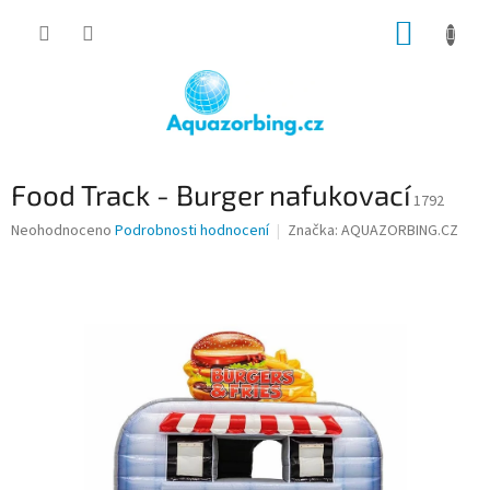
Přejít
NÁKUP
na
obsah
KOŠÍK
Food Track - Burger nafukovací
1792
Průměrné
Neohodnoceno
Podrobnosti hodnocení
Značka:
AQUAZORBING.CZ
hodnocení
produktu
je
0,0
z
5
hvězdiček.