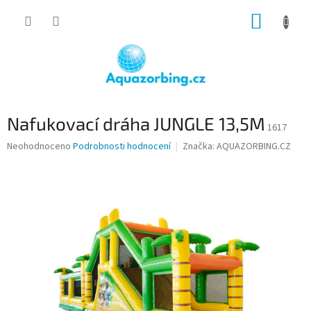
Přejít
NÁKUP
na
obsah
KOŠÍK
Nafukovací dráha JUNGLE 13,5M
1617
Průměrné
Neohodnoceno
Podrobnosti hodnocení
Značka:
AQUAZORBING.CZ
hodnocení
produktu
je
0,0
z
5
hvězdiček.