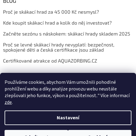
BLOG
Proč je skákací hrad za 45 000 Kč nesmysl?
Kde koupit skákací hrad a kolik do něj investovat?
Začněte sezónu s náskokem: skákací hrady skladem 2025
Proč se levné skákací hrady nevyplatí: bezpečnost,
spokojené děti a česká certifikace jsou základ
Certifikované atrakce od AQUAZORBING.CZ
Používáme cookies, abychom Vám umožnili pohodlné
prohlížení webu a díky analýze provozu webu neustále
zlepšovali jeho funkce, výkon a použitelnost
.
"
Více informací
zde
.
Vytvořil Shoptet
Nastavení
Copyright 2026
E-shop AQUAZORBING.CZ
. Všechna práva