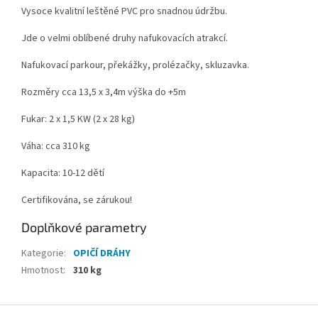
Vysoce kvalitní leštěné PVC pro snadnou údržbu.
Jde o velmi oblíbené druhy nafukovacích atrakcí.
Nafukovací parkour, překážky, prolézačky, skluzavka.
Rozměry cca 13,5 x 3,4m výška do +5m
Fukar: 2 x 1,5 KW (2 x 28 kg)
Váha: cca 310 kg
Kapacita: 10-12 dětí
Certifikována, se zárukou!
Doplňkové parametry
Kategorie
:
OPIČÍ DRÁHY
Hmotnost
:
310 kg
Z