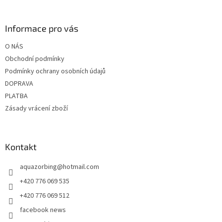
á
p
a
Informace pro vás
t
O NÁS
í
Obchodní podmínky
Podmínky ochrany osobních údajů
DOPRAVA
PLATBA
Zásady vrácení zboží
Kontakt
aquazorbing
@
hotmail.com
+420 776 069 535
+420 776 069 512
facebook news