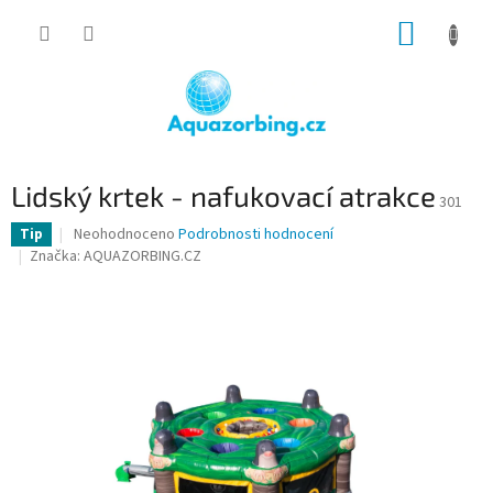
Přejít
NÁKUP
na
obsah
KOŠÍK
Lidský krtek - nafukovací atrakce
301
Průměrné
Neohodnoceno
Podrobnosti hodnocení
Tip
hodnocení
Značka:
AQUAZORBING.CZ
produktu
je
0,0
z
5
hvězdiček.