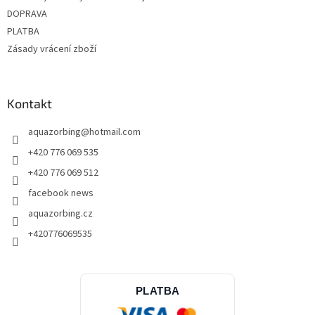
DOPRAVA
PLATBA
Zásady vrácení zboží
Kontakt
aquazorbing
@
hotmail.com
+420 776 069 535
+420 776 069 512
facebook news
aquazorbing.cz
+420776069535
PLATBA