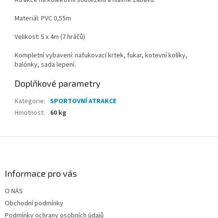
Atrakce na kolektivní soutěžení a hlavně zábavu.
Materiál: PVC 0,55m
Velikost: 5 x 4m (7 hráčů)
Kompletní vybavení: nafukovací krtek, fukar, kotevní kolíky,
balónky, sada lepení.
Doplňkové parametry
Kategorie
:
SPORTOVNÍ ATRAKCE
Hmotnost
:
60 kg
Z
á
p
a
Informace pro vás
t
O NÁS
í
Obchodní podmínky
Podmínky ochrany osobních údajů