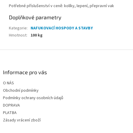
Potřebné příslušenství v ceně: kolíky, lepení, přepravní vak
Doplňkové parametry
Kategorie
:
NAFUKOVACÍ HOSPODY A STAVBY
Hmotnost
:
100 kg
Z
á
p
a
Informace pro vás
t
O NÁS
í
Obchodní podmínky
Podmínky ochrany osobních údajů
DOPRAVA
PLATBA
Zásady vrácení zboží