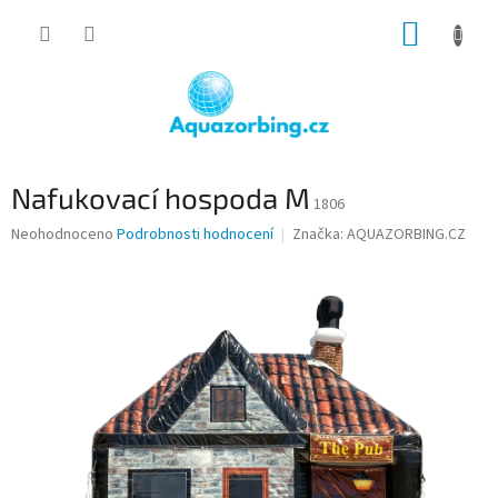
Přejít
NÁKUP
na
obsah
KOŠÍK
Nafukovací hospoda M
1806
Průměrné
Neohodnoceno
Podrobnosti hodnocení
Značka:
AQUAZORBING.CZ
hodnocení
produktu
je
0,0
z
5
hvězdiček.