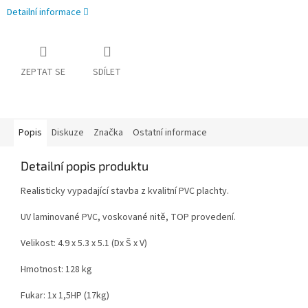
Detailní informace
ZEPTAT SE
SDÍLET
Popis
Diskuze
Značka
Ostatní informace
Detailní popis produktu
Realisticky vypadající stavba z kvalitní PVC plachty.
UV laminované PVC, voskované nitě, TOP provedení.
Velikost: 4.9 x 5.3 x 5.1 (Dx Š x V)
Hmotnost: 128 kg
Fukar: 1x 1,5HP (17kg)