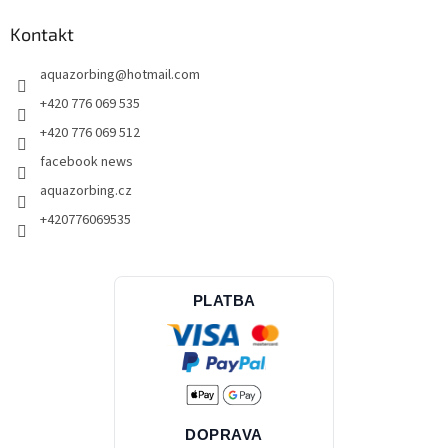
Kontakt
aquazorbing
@
hotmail.com
+420 776 069 535
+420 776 069 512
facebook news
aquazorbing.cz
+420776069535
PLATBA
DOPRAVA