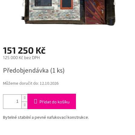
151 250 Kč
125 000 Kč bez DPH
Měrná
Předobjendávka
(1 ks)
cena:
Můžeme doručit do:
12.10.2026
Přidat do košíku
Bytelné stabilní a pevné nafukovací konstrukce.