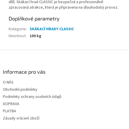
dílů. Skákací hrad CLASSIC je bezpečná a profesionálně
zpracovaná atrakce, která je připravena na dlouhodobý provoz.
Doplňkové parametry
Kategorie
:
SKÁKACÍ HRADY CLASSIC
Hmotnost
:
100 kg
Z
á
p
a
Informace pro vás
t
O NÁS
í
Obchodní podmínky
Podmínky ochrany osobních údajů
DOPRAVA
PLATBA
Zásady vrácení zboží