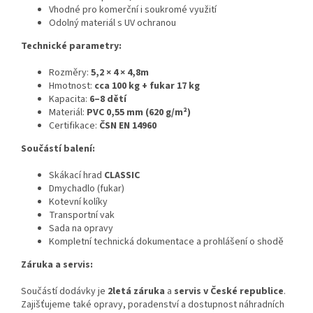
Vhodné pro komerční i soukromé využití
Odolný materiál s UV ochranou
Technické parametry:
Rozměry:
5,2 × 4 × 4,8m
Hmotnost:
cca 100 kg + fukar 17 kg
Kapacita:
6–8 dětí
Materiál:
PVC 0,55 mm (620 g/m²)
Certifikace:
ČSN
EN 14960
Součástí balení:
Skákací hrad
CLASSIC
Dmychadlo (fukar)
Kotevní kolíky
Transportní vak
Sada na opravy
Kompletní technická dokumentace a prohlášení o shodě
Záruka a servis:
Součástí dodávky je
2letá záruka
a
servis v České republice
.
Zajišťujeme také opravy, poradenství a dostupnost náhradních