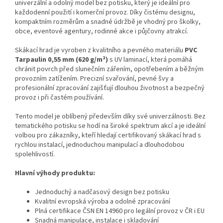
univerzální a odolný model bez potisku, který je ideální pro
každodenní použití i komerční provoz. Díky čistému designu,
kompaktním rozměrům a snadné údržbě je vhodný pro školky,
obce, eventové agentury, rodinné akce i půjčovny atrakcí.
Skákací hrad je vyroben z kvalitního a pevného materiálu
PVC
Tarpaulin 0,55 mm (620 g/m²)
s UV laminací, která pomáhá
chránit povrch před slunečním zářením, opotřebením a běžným
provozním zatížením. Precizní svařování, pevné švy a
profesionální zpracování zajišťují dlouhou životnost a bezpečný
provoz i při častém používání.
Tento model je oblíbený především díky své univerzálnosti. Bez
tematického potisku se hodí na široké spektrum akcí a je ideální
volbou pro zákazníky, kteří hledají certifikovaný skákací hrad s
rychlou instalací, jednoduchou manipulací a dlouhodobou
spolehlivostí.
Hlavní výhody produktu:
Jednoduchý a nadčasový design bez potisku
Kvalitní evropská výroba a odolné zpracování
Plná certifikace ČSN EN 14960 pro legální provoz v ČR i EU
Snadná manipulace, instalace i skladování