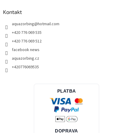
Kontakt
aquazorbing
@
hotmail.com
+420 776 069 535
+420 776 069 512
facebook news
aquazorbing.cz
+420776069535
PLATBA
DOPRAVA