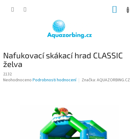
Přejít
NÁKUP
na
obsah
KOŠÍK
Nafukovací skákací hrad CLASSIC
želva
2132
Průměrné
Neohodnoceno
Podrobnosti hodnocení
Značka:
AQUAZORBING.CZ
hodnocení
produktu
je
0,0
z
5
hvězdiček.