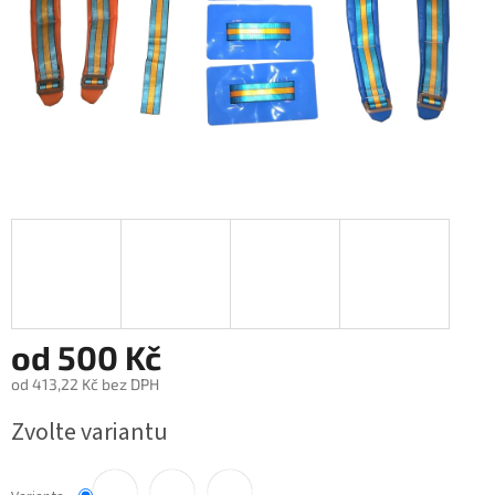
od
500 Kč
od
413,22 Kč
bez DPH
Měrná
Zvolte variantu
cena: