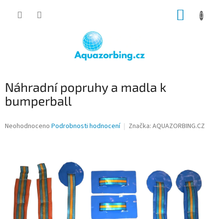
Přejít
NÁKUP
na
obsah
KOŠÍK
Náhradní popruhy a madla k
bumperball
Průměrné
Neohodnoceno
Podrobnosti hodnocení
Značka:
AQUAZORBING.CZ
hodnocení
produktu
je
0,0
z
5
hvězdiček.