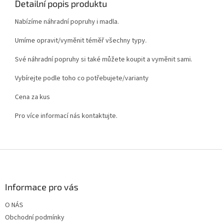
Detailní popis produktu
Nabízíme náhradní popruhy i madla.
Umíme opravit/vyměnit téměř všechny typy.
Své náhradní popruhy si také můžete koupit a vyměnit sami.
Vybírejte podle toho co potřebujete/varianty
Cena za kus
Pro více informací nás kontaktujte.
Z
á
p
a
Informace pro vás
t
O NÁS
í
Obchodní podmínky