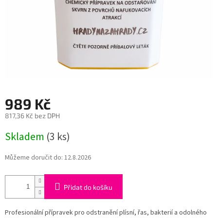
989 Kč
817,36 Kč bez DPH
Měrná
Skladem
(3 ks)
cena:
Můžeme doručit do:
12.8.2026
Přidat do košíku
Profesionální přípravek pro odstranění plísní, řas, bakterií a odolného