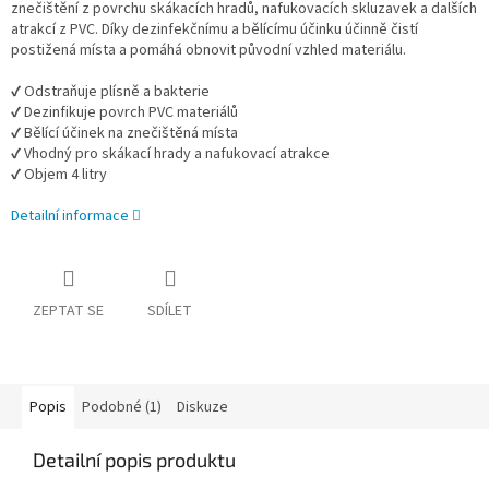
znečištění z povrchu skákacích hradů, nafukovacích skluzavek a dalších
atrakcí z PVC. Díky dezinfekčnímu a bělícímu účinku účinně čistí
postižená místa a pomáhá obnovit původní vzhled materiálu.
✔ Odstraňuje plísně a bakterie
✔ Dezinfikuje povrch PVC materiálů
✔ Bělící účinek na znečištěná místa
✔ Vhodný pro skákací hrady a nafukovací atrakce
✔ Objem 4 litry
Detailní informace
ZEPTAT SE
SDÍLET
Popis
Podobné (1)
Diskuze
Detailní popis produktu