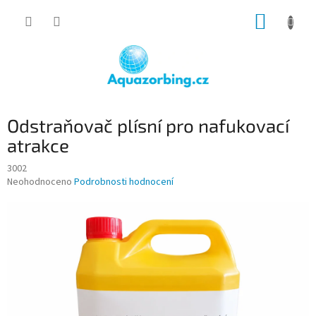
Přejít
NÁKUP
na
obsah
KOŠÍK
Odstraňovač plísní pro nafukovací
atrakce
3002
Průměrné
Neohodnoceno
Podrobnosti hodnocení
hodnocení
produktu
je
0,0
z
5
hvězdiček.