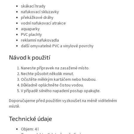
skákací hrady
nafukovací skluzavky
překážkové dráhy
vodní nafukovací atrakce
aquaparky
PVC plachty
reklamní nafukovadla
další omyvatelné PVC a vinylové povrchy
Návod k použití
Naneste přípravek na zasažené místo.
Nechte působit několik minut.
Očistěte měkkým kartáčem nebo houbou.
Důkladně opláchněte čistou vodou.
V případě silného napadení postup opakujte.
Doporučujeme před použitím vyzkoušet na méně viditelném
místě.
Technické údaje
Objem: 4 l