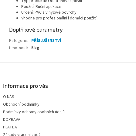
Typ produktu: Odstraňovač plísní
Použití: Ruční aplikace
Určení: PVC a vinylové povrchy
Vhodné pro profesionální i domácí použití
Doplňkové parametry
Kategorie
:
PŘÍSLUŠENSTVÍ
Hmotnost
:
5 kg
Z
á
p
a
Informace pro vás
t
O NÁS
í
Obchodní podmínky
Podmínky ochrany osobních údajů
DOPRAVA
PLATBA
Zásady vrácení zboží