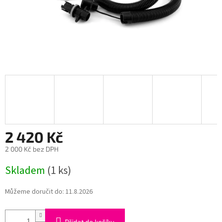
2 420 Kč
2 000 Kč bez DPH
Měrná
Skladem
(1 ks)
cena:
Můžeme doručit do:
11.8.2026
Přidat do košíku