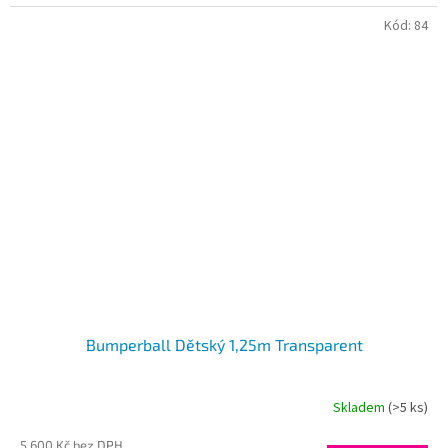
Kód:
84
Bumperball Dětský 1,25m Transparent
Skladem
(>5 ks)
Průměrné
hodnocení
5 600 Kč bez DPH