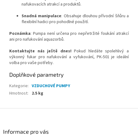
nafukovacích atrakcí a produktů.
Snadná manipulace
: Obsahuje dlouhou přívodní šňůru a
flexibilní hadici pro pohodlné použití.
Poznámka
: Pumpa není určena pro nepřetržité foukání atrakcí
ani pro nafukování aquazorbů.
Kontaktujte nás ještě dnes!
Pokud hledáte spolehlivý a
výkonný fukar pro nafukování a vyfukování, PK-501 je ideální
volba pro vaše potřeby.
Doplňkové parametry
Kategorie
:
VZDUCHOVÉ PUMPY
Hmotnost
:
2.5 kg
Z
á
p
a
Informace pro vás