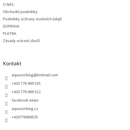
t
O NÁS
í
Obchodní podmínky
Podmínky ochrany osobních údajů
DOPRAVA
PLATBA
Zásady vrácení zboží
Kontakt
aquazorbing
@
hotmail.com
+420 776 069 535
+420 776 069 512
facebook news
aquazorbing.cz
+420776069535