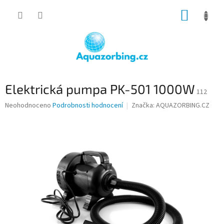
Přejít
NÁKUP
na
obsah
KOŠÍK
Elektrická pumpa PK-501 1000W
112
Průměrné
Neohodnoceno
Podrobnosti hodnocení
Značka:
AQUAZORBING.CZ
hodnocení
produktu
je
0,0
z
5
hvězdiček.