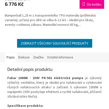
produktu
6 776 Kč
je
Do košíku
5,0
z
Bumperball 1,25 m z transparentního TPU materiálu (průhledná
5
varianta), určený pro děti ve věku 6–12 let – ideální pro školy,
hvězdiček.
eventy i rodinnou zábavu. Maximální nosnost 65 kg,...
ZOBRAZIT VŠECHNY SOUVISEJÍCÍ PRODUKTY
Popis
Diskuze
Značka
Ostatní informace
Detailní popis produktu
Fukar 1000W - 230V PK-501 elektrická pumpa
je výkonný
výtlačný ventilátor, který je ideální pro nafukování a vyfukování
různých nafukovacích atrakcí a zařízení. S výkonem 1000W a
napájením 230V poskytuje efektivní a rychlé nafukování, přičemž
zůstává nízko hlučný.
Specifikace produktu: