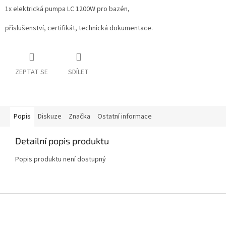
1x elektrická pumpa LC 1200W pro bazén,
příslušenství, certifikát, technická dokumentace.
ZEPTAT SE
SDÍLET
Popis
Diskuze
Značka
Ostatní informace
Detailní popis produktu
Popis produktu není dostupný
Z
á
p