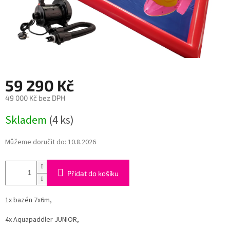
59 290 Kč
49 000 Kč bez DPH
Měrná
Skladem
(4 ks)
cena:
Můžeme doručit do:
10.8.2026
Přidat do košíku
1x bazén 7x6m,
4x Aquapaddler JUNIOR,