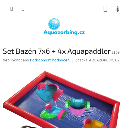
Přejít
NÁKUP
na
obsah
KOŠÍK
Set Bazén 7x6 + 4x Aquapaddler
2169
Průměrné
Neohodnoceno
Podrobnosti hodnocení
Značka:
AQUAZORBING.CZ
hodnocení
produktu
je
0,0
z
5
hvězdiček.