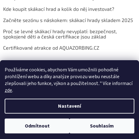
Kde koupit skákací hrad a kolik do něj investovat?
Začněte sezónu s náskokem: skákací hrady skladem 2025
Proč se levné skákací hrady nevyplatí: bezpečnost,
spokojené děti a česká certifikace jsou základ
Certifikované atrakce od AQUAZORBING.CZ
Používáme cookies, abychom Vám umožnili pohodlné
prohlížení webu a díky analýze provozu webu neustále
zlepšovali jeho funkce, výkon a použitelnost
.
"
Více informací
zde
.
Vytvořil Shoptet
Nastavení
Copyright 2026
E-shop AQUAZORBING.CZ
. Všechna práva
Odmítnout
Souhlasím
vyhrazena.
Upravit nastavení cookies