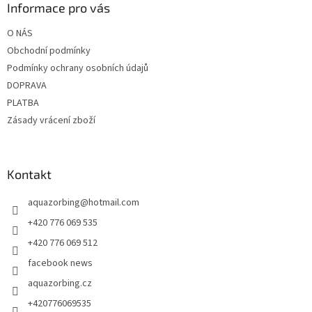
a
Informace pro vás
t
O NÁS
í
Obchodní podmínky
Podmínky ochrany osobních údajů
DOPRAVA
PLATBA
Zásady vrácení zboží
Kontakt
aquazorbing
@
hotmail.com
+420 776 069 535
+420 776 069 512
facebook news
aquazorbing.cz
+420776069535