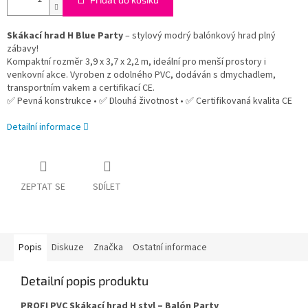
Skákací hrad H Blue Party
– stylový modrý balónkový hrad plný
zábavy!
Kompaktní rozměr 3,9 x 3,7 x 2,2 m, ideální pro menší prostory i
venkovní akce. Vyroben z odolného PVC, dodáván s dmychadlem,
transportním vakem a certifikací CE.
✅ Pevná konstrukce • ✅ Dlouhá životnost • ✅ Certifikovaná kvalita CE
Detailní informace
ZEPTAT SE
SDÍLET
Popis
Diskuze
Značka
Ostatní informace
Detailní popis produktu
PROFI PVC Skákací hrad H styl – Balón Party