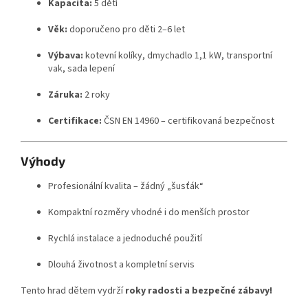
Kapacita:
5 dětí
Věk:
doporučeno pro děti 2–6 let
Výbava:
kotevní kolíky, dmychadlo 1,1 kW, transportní
vak, sada lepení
Záruka:
2 roky
Certifikace:
ČSN EN 14960 – certifikovaná bezpečnost
Výhody
Profesionální kvalita – žádný „šusťák“
Kompaktní rozměry vhodné i do menších prostor
Rychlá instalace a jednoduché použití
Dlouhá životnost a kompletní servis
Tento hrad dětem vydrží
roky radosti a bezpečné zábavy!