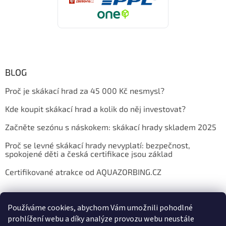
BLOG
Proč je skákací hrad za 45 000 Kč nesmysl?
Kde koupit skákací hrad a kolik do něj investovat?
Začněte sezónu s náskokem: skákací hrady skladem 2025
Proč se levné skákací hrady nevyplatí: bezpečnost,
spokojené děti a česká certifikace jsou základ
Certifikované atrakce od AQUAZORBING.CZ
Používáme cookies, abychom Vám umožnili pohodlné
prohlížení webu a díky analýze provozu webu neustále