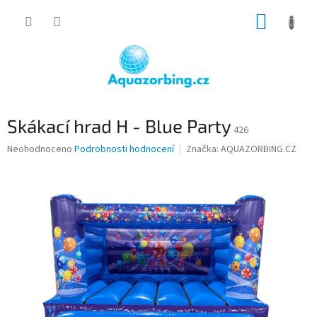
Přejít
NÁKUP
na
obsah
KOŠÍK
Skákací hrad H - Blue Party
426
Průměrné
Neohodnoceno
Podrobnosti hodnocení
Značka:
AQUAZORBING.CZ
hodnocení
produktu
je
0,0
z
5
hvězdiček.