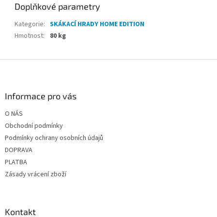
Doplňkové parametry
Kategorie
:
SKÁKACÍ HRADY HOME EDITION
Hmotnost
:
80 kg
Z
á
p
a
Informace pro vás
t
O NÁS
í
Obchodní podmínky
Podmínky ochrany osobních údajů
DOPRAVA
PLATBA
Zásady vrácení zboží
Kontakt