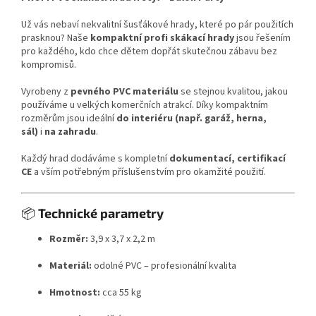
Už vás nebaví nekvalitní šusťákové hrady, které po pár použitích
prasknou? Naše
kompaktní profi skákací hrady
jsou řešením
pro každého, kdo chce dětem dopřát skutečnou zábavu bez
kompromisů.
Vyrobeny z
pevného PVC materiálu
se stejnou kvalitou, jakou
používáme u velkých komerčních atrakcí. Díky kompaktním
rozměrům jsou ideální
do interiéru (např. garáž, herna,
sál)
i
na zahradu
.
Každý hrad dodáváme s kompletní
dokumentací, certifikací
CE
a vším potřebným příslušenstvím pro okamžité použití.
📦
Technické parametry
Rozměr:
3,9 x 3,7 x 2,2 m
Materiál:
odolné PVC – profesionální kvalita
Hmotnost:
cca 55 kg