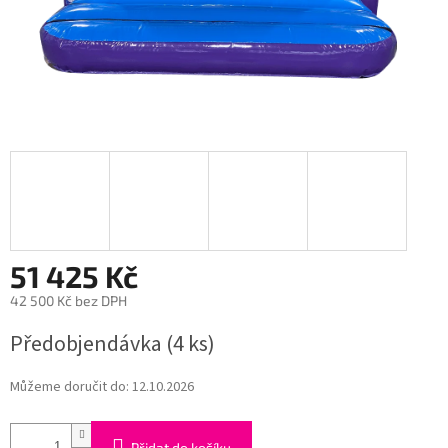
51 425 Kč
42 500 Kč bez DPH
Měrná
Předobjendávka
(4 ks)
cena:
Můžeme doručit do:
12.10.2026
Přidat do košíku