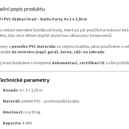
ailní popis produktu
I PVC Skákací hrad – Balón Party 4 x 3 x 2,55 m
ás nebaví nekvalitní šusťákové hrady, které po pár použitích prasknou? Na
ého, kdo chce dětem dopřát skutečnou zábavu bez kompromisů.
beny z
pevného PVC materiálu
se stejnou kvalitou, jakou používáme u v
ideální
do interiéru (např. garáž, herna, sál)
i
na zahradu
.
ý hrad dodáváme s kompletní
dokumentací, certifikací CE
a vším potřeb
Technické parametry
Rozměr:
4 × 3 × 2,55 m
Materiál:
odolné PVC – profesionální kvalita
Hmotnost:
cca 55 kg
Kapacita:
4 děti