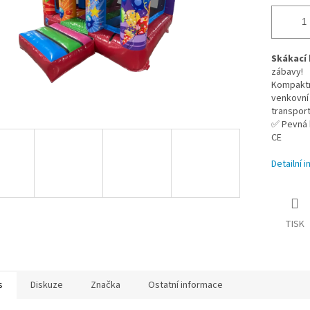
Skákací 
zábavy!
Kompaktní
venkovní
transport
✅ Pevná k
CE
Detailní 
TISK
s
Diskuze
Značka
Ostatní informace