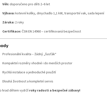
Věk:
doporučeno pro děti 2–6 let
Výbava:
kotevní kolíky, dmychadlo 1,1 kW, transportní vak, sada lepení
Záruka:
2 roky
Certifikace:
ČSN EN 14960 – certifikovaná bezpečnost
hody
Profesionální kvalita – žádný „šusťák“
Kompaktní rozměry vhodné i do menších prostor
Rychlá instalace a jednoduché použití
Dlouhá životnost a kompletní servis
o hrad dětem vydrží
roky radosti a bezpečné zábavy!