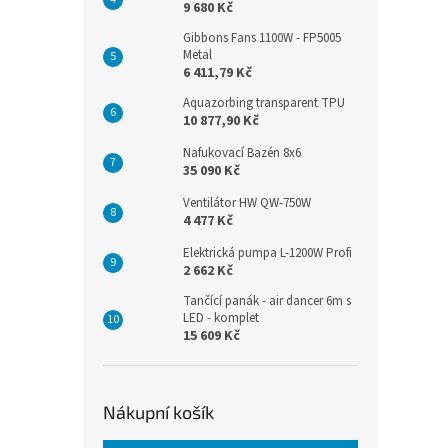
9 680 Kč
Gibbons Fans 1100W - FP5005
Metal
6 411,79 Kč
Aquazorbing transparent TPU
10 877,90 Kč
Nafukovací Bazén 8x6
35 090 Kč
Ventilátor HW QW-750W
4 477 Kč
Elektrická pumpa L-1200W Profi
2 662 Kč
Tančící panák - air dancer 6m s
LED - komplet
15 609 Kč
Nákupní košík