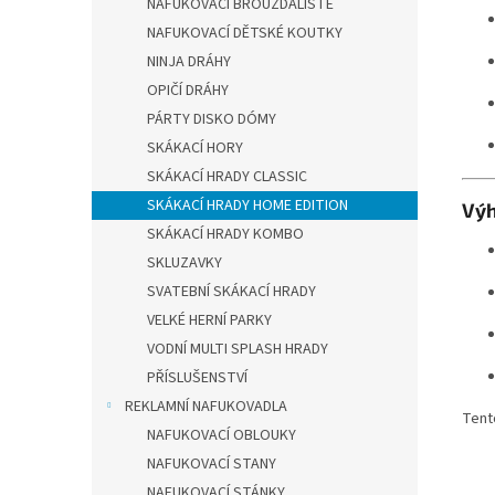
NAFUKOVACÍ BROUZDALIŠTĚ
NAFUKOVACÍ DĚTSKÉ KOUTKY
NINJA DRÁHY
OPIČÍ DRÁHY
PÁRTY DISKO DÓMY
SKÁKACÍ HORY
SKÁKACÍ HRADY CLASSIC
SKÁKACÍ HRADY HOME EDITION
Vý
SKÁKACÍ HRADY KOMBO
SKLUZAVKY
SVATEBNÍ SKÁKACÍ HRADY
VELKÉ HERNÍ PARKY
VODNÍ MULTI SPLASH HRADY
PŘÍSLUŠENSTVÍ
REKLAMNÍ NAFUKOVADLA
Tent
NAFUKOVACÍ OBLOUKY
NAFUKOVACÍ STANY
NAFUKOVACÍ STÁNKY