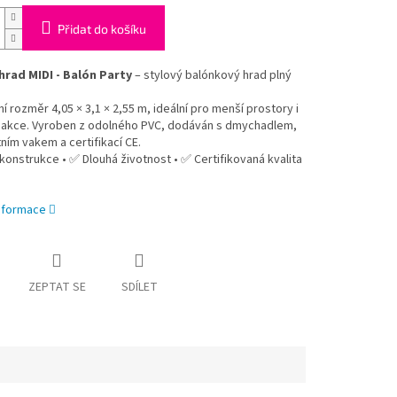
Přidat do košíku
hrad MIDI - Balón Party
– stylový balónkový hrad plný
 rozměr 4,05 × 3,1 × 2,55 m, ideální pro menší prostory i
 akce. Vyroben z odolného PVC, dodáván s dmychadlem,
ním vakem a certifikací CE.
onstrukce • ✅ Dlouhá životnost • ✅ Certifikovaná kvalita
informace
ZEPTAT SE
SDÍLET