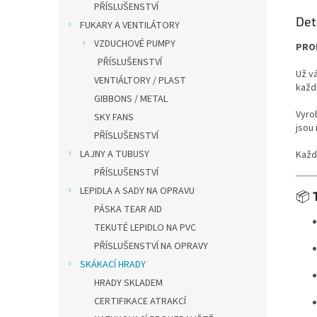
PŘÍSLUŠENSTVÍ
Det
FUKARY A VENTILÁTORY
VZDUCHOVÉ PUMPY
PROF
PŘÍSLUŠENSTVÍ
Už v
VENTIÁLTORY / PLAST
každ
GIBBONS / METAL
Vyro
SKY FANS
jsou 
PŘÍSLUŠENSTVÍ
LAJNY A TUBUSY
Každ
PŘÍSLUŠENSTVÍ
LEPIDLA A SADY NA OPRAVU
📦
PÁSKA TEAR AID
TEKUTÉ LEPIDLO NA PVC
PŘÍSLUŠENSTVÍ NA OPRAVY
SKÁKACÍ HRADY
HRADY SKLADEM
CERTIFIKACE ATRAKCÍ