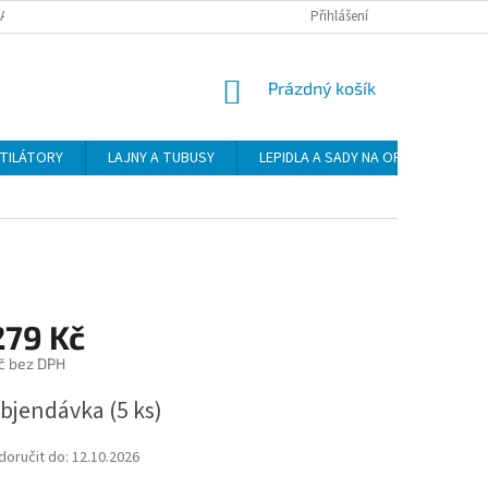
DAJŮ
DOPRAVA
PLATBA
ZÁSADY VRÁCENÍ ZBOŽÍ
Přihlášení
NÁKUPNÍ
Prázdný košík
KOŠÍK
NTILÁTORY
LAJNY A TUBUSY
LEPIDLA A SADY NA OPRAVU
279 Kč
č bez DPH
bjendávka
(5 ks)
oručit do:
12.10.2026