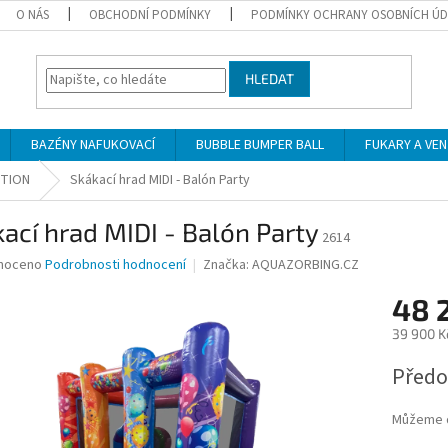
O NÁS
OBCHODNÍ PODMÍNKY
PODMÍNKY OCHRANY OSOBNÍCH Ú
HLEDAT
BAZÉNY NAFUKOVACÍ
BUBBLE BUMPER BALL
FUKARY A VE
ITION
Skákací hrad MIDI - Balón Party
ací hrad MIDI - Balón Party
2614
né
noceno
Podrobnosti hodnocení
Značka:
AQUAZORBING.CZ
ní
48 
u
39 900 K
Měrná
Předo
cena:
ek.
Můžeme d