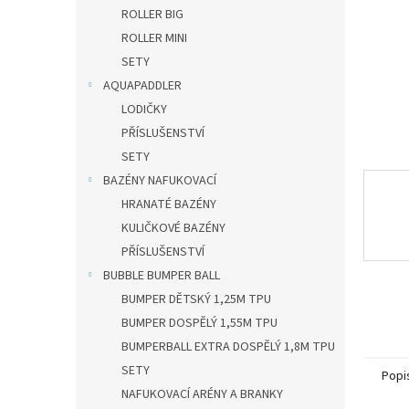
n
ROLLER BIG
e
ROLLER MINI
l
SETY
AQUAPADDLER
LODIČKY
PŘÍSLUŠENSTVÍ
SETY
BAZÉNY NAFUKOVACÍ
HRANATÉ BAZÉNY
KULIČKOVÉ BAZÉNY
PŘÍSLUŠENSTVÍ
BUBBLE BUMPER BALL
BUMPER DĚTSKÝ 1,25M TPU
BUMPER DOSPĚLÝ 1,55M TPU
BUMPERBALL EXTRA DOSPĚLÝ 1,8M TPU
SETY
Popi
NAFUKOVACÍ ARÉNY A BRANKY