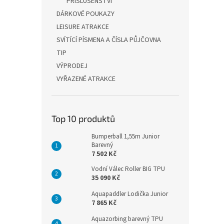
PŘÍSLUŠENSTVÍ
DÁRKOVÉ POUKAZY
LEISURE ATRAKCE
SVÍTÍCÍ PÍSMENA A ČÍSLA PŮJČOVNA
TIP
VÝPRODEJ
VYŘAZENÉ ATRAKCE
Top 10 produktů
Bumperball 1,55m Junior
Barevný
7 502 Kč
Vodní Válec Roller BIG TPU
35 090 Kč
Aquapaddler Lodička Junior
7 865 Kč
Aquazorbing barevný TPU