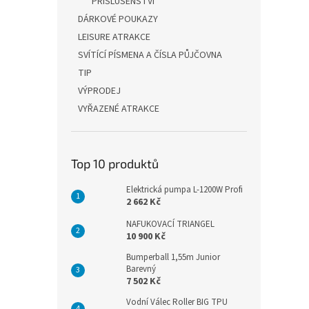
PŘÍSLUŠENSTVÍ
DÁRKOVÉ POUKAZY
LEISURE ATRAKCE
SVÍTÍCÍ PÍSMENA A ČÍSLA PŮJČOVNA
TIP
VÝPRODEJ
VYŘAZENÉ ATRAKCE
Top 10 produktů
Elektrická pumpa L-1200W Profi
2 662 Kč
NAFUKOVACÍ TRIANGEL
10 900 Kč
Bumperball 1,55m Junior
Barevný
7 502 Kč
Vodní Válec Roller BIG TPU