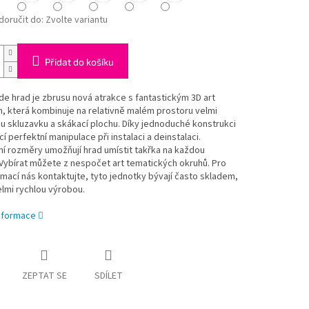
oručit do:
Zvolte variantu
Přidat do košíku
ide hrad je zbrusu nová atrakce s fantastickým 3D art
, která kombinuje na relativně malém prostoru velmi
 skluzavku a skákací plochu. Díky jednoduché konstrukci
cí perfektní manipulace při instalaci a deinstalaci.
í rozměry umožňují hrad umístit takřka na každou
Vybírat můžete z nespočet art tematických okruhů. Pro
rmací nás kontaktujte, tyto jednotky bývají často skladem,
lmi rychlou výrobou.
informace
ZEPTAT SE
SDÍLET