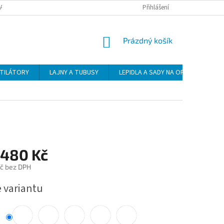
DAJŮ
DOPRAVA
PLATBA
ZÁSADY VRÁCENÍ ZBOŽÍ
Přihlášení
NÁKUPNÍ
Prázdný košík
KOŠÍK
NTILÁTORY
LAJNY A TUBUSY
LEPIDLA A SADY NA OPRAVU
 480 Kč
č bez DPH
e variantu