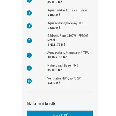
35 090 Kč
Aquapaddler Lodička Junior
7 865 Kč
Aquazorbing barevný TPU
9 680 Kč
Gibbons Fans 1100W - FP5005
Metal
6 411,79 Kč
Aquazorbing transparent TPU
10 877,90 Kč
Nafukovací Bazén 8x6
35 090 Kč
Ventilátor HW QW-750W
4 477 Kč
Nákupní košík
0
KS /
0 KČ