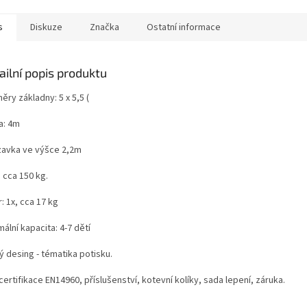
s
Diskuze
Značka
Ostatní informace
ailní popis produktu
ry základny: 5 x 5,5 (
a: 4m
zavka ve výšce 2,2m
 cca 150 kg.
: 1x, cca 17 kg
ální kapacita: 4-7 dětí
ý desing - tématika potisku.
certifikace EN14960, příslušenství, kotevní kolíky, sada lepení, záruka.