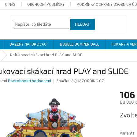
O NÁS
OBCHODNÍ PODMÍNKY
PODMÍNKY OCHRANY OSOBNÍCH Ú
HLEDAT
BAZÉNY NAFUKOVACÍ
BUBBLE BUMPER BALL
FUKARY A VE
Nafukovací skákací hrad PLAY and SLIDE
kovací skákací hrad PLAY and SLIDE
né
cení
Podrobnosti hodnocení
Značka:
AQUAZORBING.CZ
ní
106
u
88 000 K
Měrná
Zvolt
cena:
ek.
Varianta