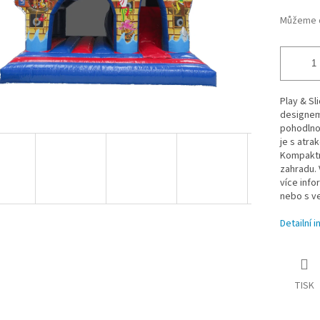
Můžeme d
Play & Sl
designem
pohodlnou
je s atrak
Kompaktn
zahradu. 
více info
nebo s ve
Detailní 
TISK