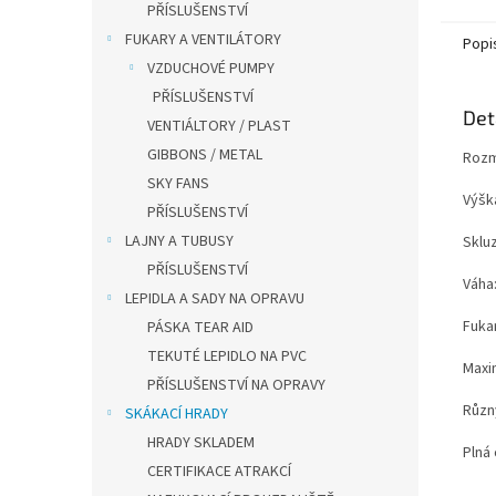
PŘÍSLUŠENSTVÍ
FUKARY A VENTILÁTORY
Popi
VZDUCHOVÉ PUMPY
PŘÍSLUŠENSTVÍ
Det
VENTIÁLTORY / PLAST
GIBBONS / METAL
Rozmě
SKY FANS
Výšk
PŘÍSLUŠENSTVÍ
LAJNY A TUBUSY
Sklu
PŘÍSLUŠENSTVÍ
Váha:
LEPIDLA A SADY NA OPRAVU
Fukar
PÁSKA TEAR AID
TEKUTÉ LEPIDLO NA PVC
Maxim
PŘÍSLUŠENSTVÍ NA OPRAVY
Různ
SKÁKACÍ HRADY
HRADY SKLADEM
Plná 
CERTIFIKACE ATRAKCÍ