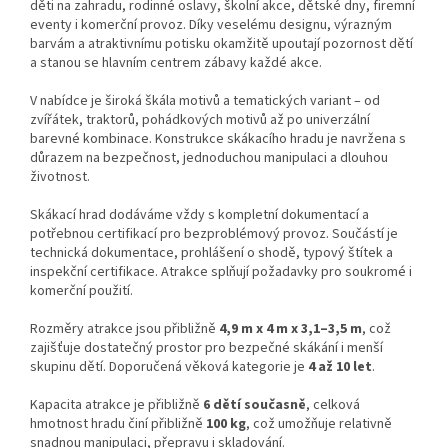
děti na zahradu, rodinné oslavy, školní akce, dětské dny, firemní
eventy i komerční provoz. Díky veselému designu, výrazným
barvám a atraktivnímu potisku okamžitě upoutají pozornost dětí
a stanou se hlavním centrem zábavy každé akce.
V nabídce je široká škála motivů a tematických variant – od
zvířátek, traktorů, pohádkových motivů až po univerzální
barevné kombinace. Konstrukce skákacího hradu je navržena s
důrazem na bezpečnost, jednoduchou manipulaci a dlouhou
životnost.
Skákací hrad dodáváme vždy s kompletní dokumentací a
potřebnou certifikací pro bezproblémový provoz. Součástí je
technická dokumentace, prohlášení o shodě, typový štítek a
inspekční certifikace. Atrakce splňují požadavky pro soukromé i
komerční použití.
Rozměry atrakce jsou přibližně
4,9 m x 4 m x 3,1–3,5 m
, což
zajišťuje dostatečný prostor pro bezpečné skákání i menší
skupinu dětí. Doporučená věková kategorie je
4 až 10 let
.
Kapacita atrakce je přibližně
6 dětí současně
, celková
hmotnost hradu činí přibližně
100 kg
, což umožňuje relativně
snadnou manipulaci, přepravu i skladování.