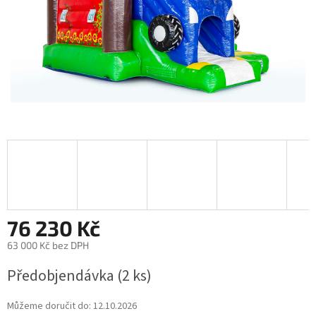
76 230 Kč
63 000 Kč bez DPH
Měrná
Předobjendávka
(2 ks)
cena:
Můžeme doručit do:
12.10.2026