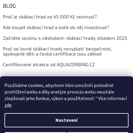
BLOG
Proč je skákací hrad za 45 000 Kč nesmysl?
Kde koupit skákací hrad a kolik do něj investovat?
Začněte sezónu s náskokem: skákací hrady skladem 2025
Proč se levné skákací hrady nevyplatí: bezpečnost,
spokojené děti a česká certifikace jsou základ
Certifikované atrakce od AQUAZORBING.CZ
Používáme cookies, abychom Vám umožnili pohodlné
prohlížení webu a díky analýze provozu webu neustále
zlepšovali jeho funkce, výkon a použitelnost
.
"
Více informací
zde
.
Vytvořil Shoptet
Nastavení