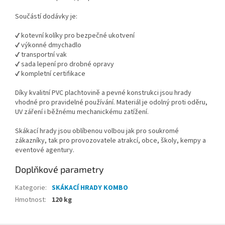
Součástí dodávky je:
✔ kotevní kolíky pro bezpečné ukotvení
✔ výkonné dmychadlo
✔ transportní vak
✔ sada lepení pro drobné opravy
✔ kompletní certifikace
Díky kvalitní PVC plachtovině a pevné konstrukci jsou hrady
vhodné pro pravidelné používání. Materiál je odolný proti oděru,
UV záření i běžnému mechanickému zatížení.
Skákací hrady jsou oblíbenou volbou jak pro soukromé
zákazníky, tak pro provozovatele atrakcí, obce, školy, kempy a
eventové agentury.
Doplňkové parametry
Kategorie
:
SKÁKACÍ HRADY KOMBO
Hmotnost
:
120 kg