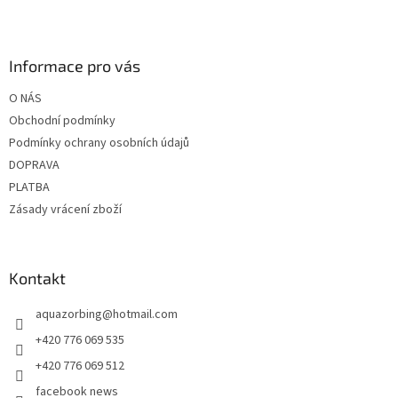
Z
á
p
a
Informace pro vás
t
O NÁS
í
Obchodní podmínky
Podmínky ochrany osobních údajů
DOPRAVA
PLATBA
Zásady vrácení zboží
Kontakt
aquazorbing
@
hotmail.com
+420 776 069 535
+420 776 069 512
facebook news