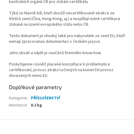
kontrolních orgánů ČR pro získání certifikátu.
Týká se hlavně lidí, kteří dováží necertifikované atrakce ze
třetích zemí (Čína, Hong-Kong, aj.) a nesplňují nutné certifikace
získané na území evropského státu nebo ČR.
Tento dokument je vhodný také pro nabyvatele ze zemí EU, kteří
nemají zpracovanou dokumentaci v českém jazyce.
Jeho obsah a náplň je součástí firemního know-how.
Poskytujeme rovněž placené konzultace k problematice
certifikování, provoz atrakcí určených na komerční provoz
dovezených mimo EU.
Doplňkové parametry
Kategorie
:
PŘÍSLUŠENSTVÍ
Hmotnost
:
0.2 kg
Z
á