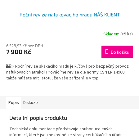
Roční revize nafukovacího hradu NÁŠ KLIENT
Skladem
(>5 ks)
6 528,93 Kč bez DPH
7 900 Kč
Do košíku
🏰✨ Roční revize skákacího hradu je klíčová pro bezpečný provoz
nafukovacích atrakcí! Provádíme revize dle normy ČSN EN 14960,
takže můžete mít jistotu, že vaše zařízení je v top...
Popis
Diskuze
Detailní popis produktu
Technická dokumentace představuje soubor ucelených
informací, které jsou nezbytné ze strany certifikačního úřadu a