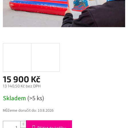
15 900 Kč
13 140,50 Kč bez DPH
Měrná
Skladem
(>5 ks)
cena:
Můžeme doručit do:
10.8.2026
Přidat do košíku