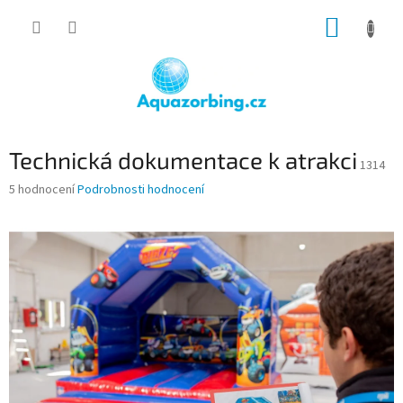
Přejít
NÁKUP
na
obsah
KOŠÍK
Technická dokumentace k atrakci
1314
Průměrné
5 hodnocení
Podrobnosti hodnocení
hodnocení
produktu
je
2,8
z
5
hvězdiček.