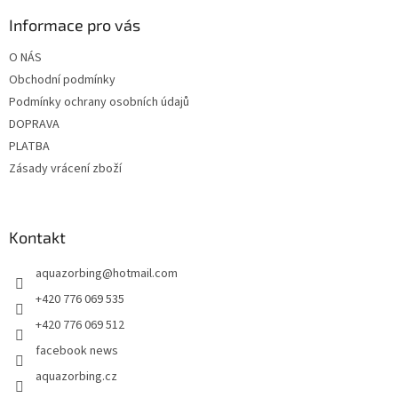
p
a
Informace pro vás
t
O NÁS
í
Obchodní podmínky
Podmínky ochrany osobních údajů
DOPRAVA
PLATBA
Zásady vrácení zboží
Kontakt
aquazorbing
@
hotmail.com
+420 776 069 535
+420 776 069 512
facebook news
aquazorbing.cz