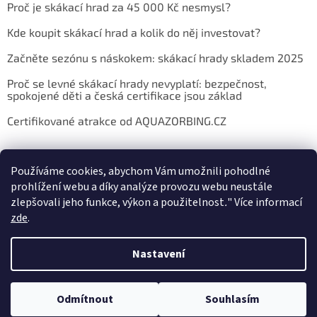
Proč je skákací hrad za 45 000 Kč nesmysl?
Kde koupit skákací hrad a kolik do něj investovat?
Začněte sezónu s náskokem: skákací hrady skladem 2025
Proč se levné skákací hrady nevyplatí: bezpečnost,
spokojené děti a česká certifikace jsou základ
Certifikované atrakce od AQUAZORBING.CZ
Používáme cookies, abychom Vám umožnili pohodlné
prohlížení webu a díky analýze provozu webu neustále
zlepšovali jeho funkce, výkon a použitelnost
.
"
Více informací
zde
.
Vytvořil Shoptet
Nastavení
Copyright 2026
E-shop AQUAZORBING.CZ
. Všechna práva
Odmítnout
Souhlasím
vyhrazena.
Upravit nastavení cookies