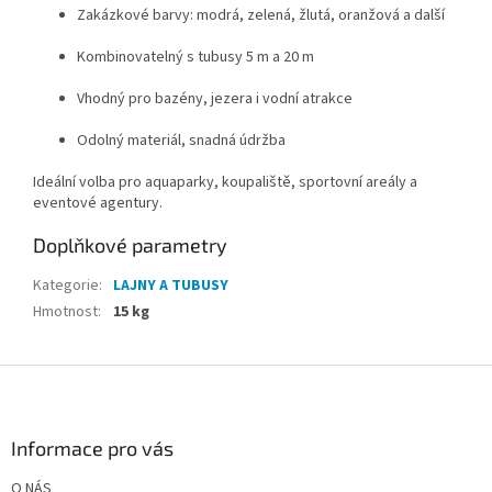
Zakázkové barvy: modrá, zelená, žlutá, oranžová a další
Kombinovatelný s tubusy 5 m a 20 m
Vhodný pro bazény, jezera i vodní atrakce
Odolný materiál, snadná údržba
Ideální volba pro aquaparky, koupaliště, sportovní areály a
eventové agentury.
Doplňkové parametry
Kategorie
:
LAJNY A TUBUSY
Hmotnost
:
15 kg
Z
á
p
a
Informace pro vás
t
O NÁS