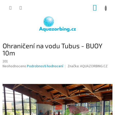
Přejít
NÁKUP
na
obsah
KOŠÍK
Ohraničení na vodu Tubus - BUOY
10m
201
Průměrné
Neohodnoceno
Podrobnosti hodnocení
Značka:
AQUAZORBING.CZ
hodnocení
produktu
je
0,0
z
5
hvězdiček.