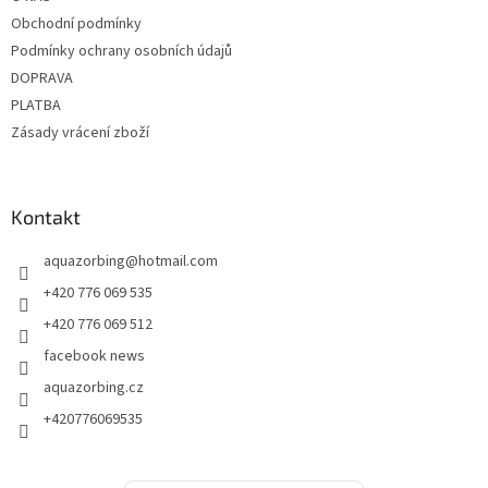
í
Obchodní podmínky
Podmínky ochrany osobních údajů
DOPRAVA
PLATBA
Zásady vrácení zboží
Kontakt
aquazorbing
@
hotmail.com
+420 776 069 535
+420 776 069 512
facebook news
aquazorbing.cz
+420776069535