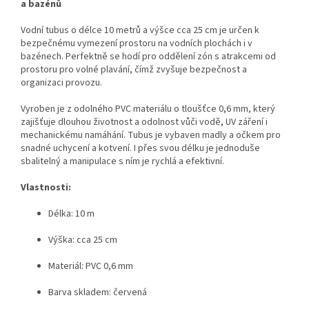
a bazénů
Vodní tubus o délce 10 metrů a výšce cca 25 cm je určen k
bezpečnému vymezení prostoru na vodních plochách i v
bazénech. Perfektně se hodí pro oddělení zón s atrakcemi od
prostoru pro volné plavání, čímž zvyšuje bezpečnost a
organizaci provozu.
Vyroben je z odolného PVC materiálu o tloušťce 0,6 mm, který
zajišťuje dlouhou životnost a odolnost vůči vodě, UV záření i
mechanickému namáhání. Tubus je vybaven madly a očkem pro
snadné uchycení a kotvení. I přes svou délku je jednoduše
sbalitelný a manipulace s ním je rychlá a efektivní.
Vlastnosti:
Délka: 10 m
Výška: cca 25 cm
Materiál: PVC 0,6 mm
Barva skladem: červená