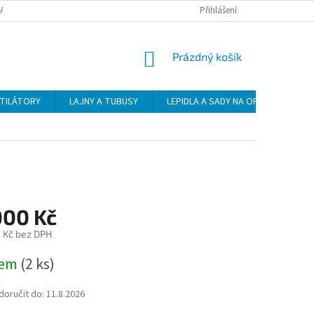
DAJŮ
DOPRAVA
PLATBA
ZÁSADY VRÁCENÍ ZBOŽÍ
Přihlášení
NÁKUPNÍ
Prázdný košík
KOŠÍK
NTILÁTORY
LAJNY A TUBUSY
LEPIDLA A SADY NA OPRAVU
000 Kč
1 Kč bez DPH
dem
(2 ks)
oručit do:
11.8.2026