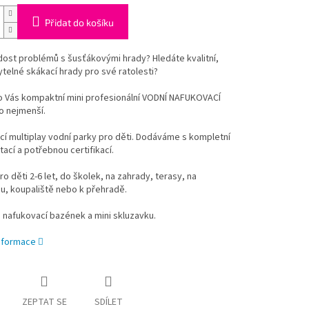
Přidat do košíku
ost problémů s šusťákovými hrady? Hledáte kvalitní,
telné skákací hrady pro své ratolesti?
 Vás kompaktní mini profesionální VODNÍ NAFUKOVACÍ
o nejmenší.
í multiplay vodní parky pro děti. Dodáváme s kompletní
cí a potřebnou certifikací.
o děti 2-6 let, do školek, na zahrady, terasy, na
u, koupaliště nebo k přehradě.
nafukovací bazének a mini skluzavku.
informace
ZEPTAT SE
SDÍLET