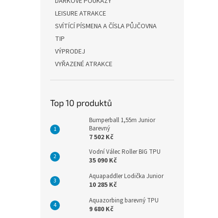
DÁRKOVÉ POUKAZY
LEISURE ATRAKCE
SVÍTÍCÍ PÍSMENA A ČÍSLA PŮJČOVNA
TIP
VÝPRODEJ
VYŘAZENÉ ATRAKCE
Top 10 produktů
Bumperball 1,55m Junior
Barevný
7 502 Kč
Vodní Válec Roller BIG TPU
35 090 Kč
Aquapaddler Lodička Junior
10 285 Kč
Aquazorbing barevný TPU
9 680 Kč