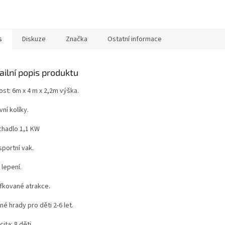
s
Diskuze
Značka
Ostatní informace
ailní popis produktu
ost: 6m x 4 m x 2,2m výška.
ní kolíky.
hadlo 1,1 KW
sportní vak.
 lepení.
ifkované atrakce.
é hrady pro děti 2-6 let.
ita: 8 děti