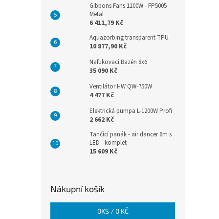
Gibbons Fans 1100W - FP5005
Metal
6 411,79 Kč
Aquazorbing transparent TPU
10 877,90 Kč
Nafukovací Bazén 8x6
35 090 Kč
Ventilátor HW QW-750W
4 477 Kč
Elektrická pumpa L-1200W Profi
2 662 Kč
Tančící panák - air dancer 6m s
LED - komplet
15 609 Kč
Nákupní košík
0
KS /
0 KČ