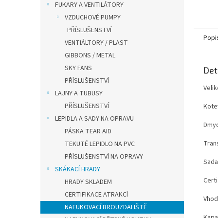
FUKARY A VENTILÁTORY
VZDUCHOVÉ PUMPY
PŘÍSLUŠENSTVÍ
Popi
VENTIÁLTORY / PLAST
GIBBONS / METAL
SKY FANS
Det
PŘÍSLUŠENSTVÍ
Velik
LAJNY A TUBUSY
PŘÍSLUŠENSTVÍ
Kotev
LEPIDLA A SADY NA OPRAVU
Dmyc
PÁSKA TEAR AID
Tran
TEKUTÉ LEPIDLO NA PVC
PŘÍSLUŠENSTVÍ NA OPRAVY
Sada
SKÁKACÍ HRADY
Cert
HRADY SKLADEM
CERTIFIKACE ATRAKCÍ
Vhodn
NAFUKOVACÍ BROUZDALIŠTĚ
Kapac