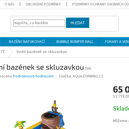
O NÁS
OBCHODNÍ PODMÍNKY
PODMÍNKY OCHRANY OSOBNÍCH Ú
HLEDAT
BAZÉNY NAFUKOVACÍ
BUBBLE BUMPER BALL
FUKARY A VE
ŠTĚ
Vodní bazének se skluzavkou
ní bazének se skluzavkou
586
né
noceno
Podrobnosti hodnocení
Značka:
AQUAZORBING.CZ
ní
65 
u
53 719,0
Měrná
Skla
cena:
ek.
Můžeme d