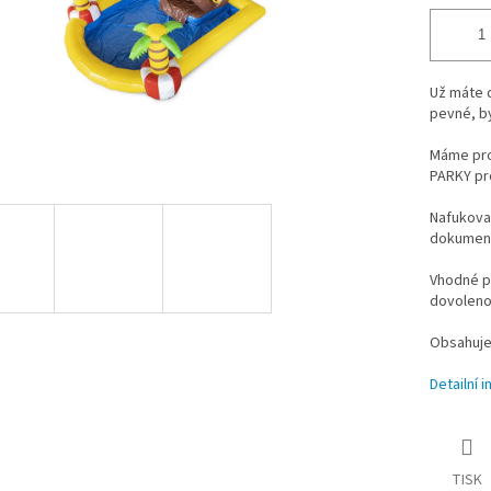
Už máte d
pevné, by
Máme pro
PARKY pr
Nafukovac
dokumenta
Vhodné pr
dovoleno
Obsahuje 
Detailní 
TISK