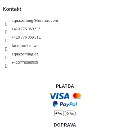
Kontakt
aquazorbing
@
hotmail.com
+420 776 069 535
+420 776 069 512
facebook news
aquazorbing.cz
+420776069535
PLATBA
DOPRAVA