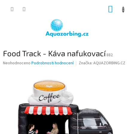
Přejít
NÁKUP
na
obsah
KOŠÍK
Food Track - Káva nafukovací
882
Průměrné
Neohodnoceno
Podrobnosti hodnocení
Značka:
AQUAZORBING.CZ
hodnocení
produktu
je
0,0
z
5
hvězdiček.