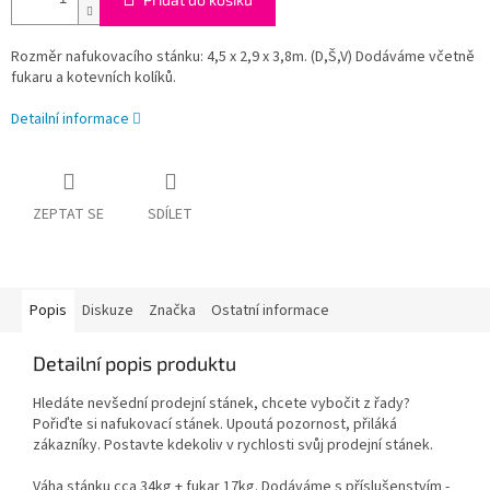
Rozměr nafukovacího stánku: 4,5 x 2,9 x 3,8m. (D,Š,V) Dodáváme včetně
fukaru a kotevních kolíků.
Detailní informace
ZEPTAT SE
SDÍLET
Popis
Diskuze
Značka
Ostatní informace
Detailní popis produktu
Hledáte nevšední prodejní stánek, chcete vybočit z řady?
Pořiďte si nafukovací stánek. Upoutá pozornost, přiláká
zákazníky. Postavte kdekoliv v rychlosti svůj prodejní stánek.
Váha stánku cca 34kg + fukar 17kg. Dodáváme s příslušenstvím -