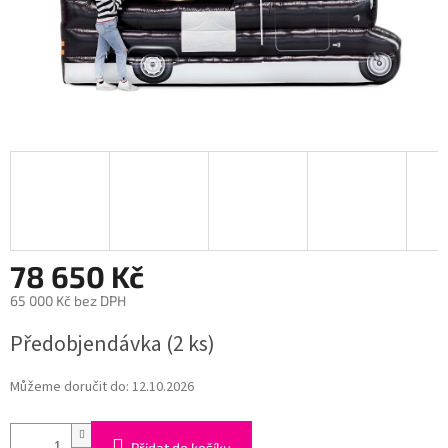
78 650 Kč
65 000 Kč bez DPH
Měrná
Předobjendávka
(2 ks)
cena:
Můžeme doručit do:
12.10.2026
Přidat do košíku