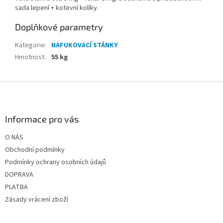
sada lepení + kotevní kolíky.
Doplňkové parametry
Kategorie
:
NAFUKOVACÍ STÁNKY
Hmotnost
:
55 kg
Z
á
p
a
Informace pro vás
t
O NÁS
í
Obchodní podmínky
Podmínky ochrany osobních údajů
DOPRAVA
PLATBA
Zásady vrácení zboží