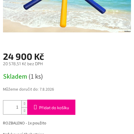
24 900 Kč
20 578,51 Kč bez DPH
Měrná
Skladem
(1 ks)
cena:
Můžeme doručit do:
7.8.2026
Přidat do košíku
ROZBALENO - 1x použito