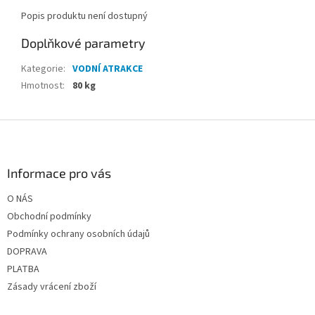
Popis produktu není dostupný
Doplňkové parametry
Kategorie
:
VODNÍ ATRAKCE
Hmotnost
:
80 kg
Z
á
p
a
Informace pro vás
t
O NÁS
í
Obchodní podmínky
Podmínky ochrany osobních údajů
DOPRAVA
PLATBA
Zásady vrácení zboží