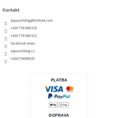
Kontakt
aquazorbing
@
hotmail.com
+420 776 069 535
+420 776 069 512
facebook news
aquazorbing.cz
+420776069535
PLATBA
DOPRAVA