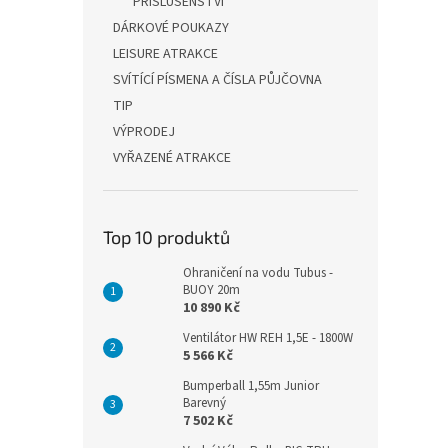
PŘÍSLUŠENSTVÍ
DÁRKOVÉ POUKAZY
LEISURE ATRAKCE
SVÍTÍCÍ PÍSMENA A ČÍSLA PŮJČOVNA
TIP
VÝPRODEJ
VYŘAZENÉ ATRAKCE
Top 10 produktů
Ohraničení na vodu Tubus -
BUOY 20m
10 890 Kč
Ventilátor HW REH 1,5E - 1800W
5 566 Kč
Bumperball 1,55m Junior
Barevný
7 502 Kč