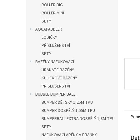
n
ROLLER BIG
e
ROLLER MINI
l
SETY
AQUAPADDLER
LODIČKY
PŘÍSLUŠENSTVÍ
SETY
BAZÉNY NAFUKOVACÍ
HRANATÉ BAZÉNY
KULIČKOVÉ BAZÉNY
PŘÍSLUŠENSTVÍ
BUBBLE BUMPER BALL
BUMPER DĚTSKÝ 1,25M TPU
BUMPER DOSPĚLÝ 1,55M TPU
Popi
BUMPERBALL EXTRA DOSPĚLÝ 1,8M TPU
SETY
NAFUKOVACÍ ARÉNY A BRANKY
Det