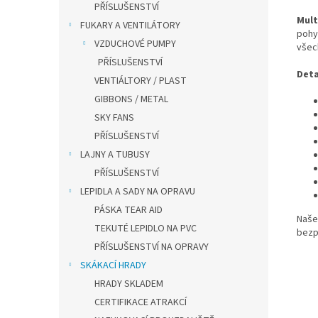
PŘÍSLUŠENSTVÍ
Mult
FUKARY A VENTILÁTORY
pohy
VZDUCHOVÉ PUMPY
všech
PŘÍSLUŠENSTVÍ
Deta
VENTIÁLTORY / PLAST
GIBBONS / METAL
SKY FANS
PŘÍSLUŠENSTVÍ
LAJNY A TUBUSY
PŘÍSLUŠENSTVÍ
LEPIDLA A SADY NA OPRAVU
PÁSKA TEAR AID
Naš
TEKUTÉ LEPIDLO NA PVC
bezp
PŘÍSLUŠENSTVÍ NA OPRAVY
SKÁKACÍ HRADY
HRADY SKLADEM
CERTIFIKACE ATRAKCÍ