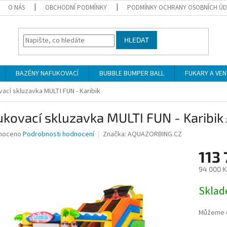
O NÁS
OBCHODNÍ PODMÍNKY
PODMÍNKY OCHRANY OSOBNÍCH Ú
HLEDAT
BAZÉNY NAFUKOVACÍ
BUBBLE BUMPER BALL
FUKARY A VE
ací skluzavka MULTI FUN - Karibik
kovací skluzavka MULTI FUN - Karibik
né
noceno
Podrobnosti hodnocení
Značka:
AQUAZORBING.CZ
ní
113
u
94 000 K
Měrná
Skla
cena:
ek.
Můžeme d