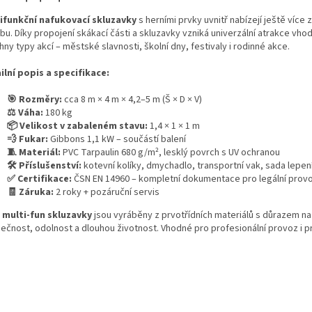
ifunkční nafukovací skluzavky
s herními prvky uvnitř nabízejí ještě více 
bu. Díky propojení skákací části a skluzavky vzniká univerzální atrakce vho
ny typy akcí – městské slavnosti, školní dny, festivaly i rodinné akce.
ilní popis a specifikace:
🎯 Rozměry:
cca 8 m × 4 m × 4,2–5 m (Š × D × V)
⚖️ Váha:
180 kg
📦 Velikost v zabaleném stavu:
1,4 × 1 × 1 m
💨 Fukar:
Gibbons 1,1 kW – součástí balení
🧵 Materiál:
PVC Tarpaulin 680 g/m², lesklý povrch s UV ochranou
🛠️ Příslušenství:
kotevní kolíky, dmychadlo, transportní vak, sada lepen
✅ Certifikace:
ČSN EN 14960 – kompletní dokumentace pro legální prov
🧾 Záruka:
2 roky + pozáruční servis
e
multi-fun skluzavky
jsou vyráběny z prvotřídních materiálů s důrazem na
ečnost, odolnost a dlouhou životnost. Vhodné pro profesionální provoz i p