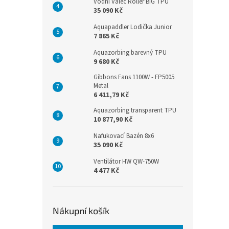
Vodní Válec Roller BIG TPU
35 090 Kč
Aquapaddler Lodička Junior
7 865 Kč
Aquazorbing barevný TPU
9 680 Kč
Gibbons Fans 1100W - FP5005
Metal
6 411,79 Kč
Aquazorbing transparent TPU
10 877,90 Kč
Nafukovací Bazén 8x6
35 090 Kč
Ventilátor HW QW-750W
4 477 Kč
Nákupní košík