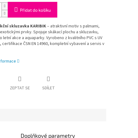
Přidat do košíku
kční skluzavka KARIBIK
– atraktivní motiv s palmami,
xotickými prvky. Spojuje skákací plochu a skluzavku,
ro letní akce a aquaparky. Vyrobeno z kvalitního PVC s UV
 certifikace ČSN EN 14960, kompletní vybavení a servis v
informace
ZEPTAT SE
SDÍLET
Doplňkové parametry