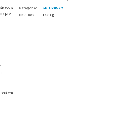
zábavy a
Kategorie
:
SKLUZAVKY
dná pro
Hmotnost
:
180 kg
í
oz
ronájem.