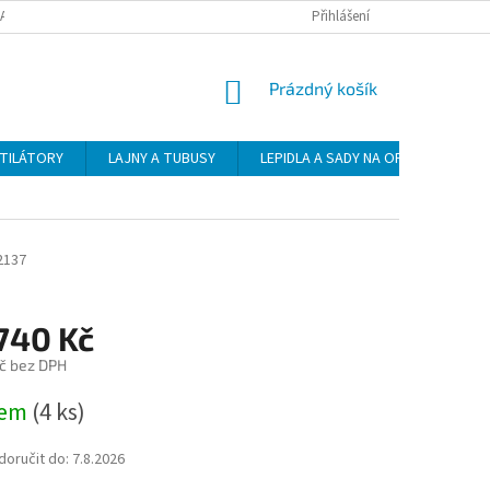
DAJŮ
DOPRAVA
PLATBA
ZÁSADY VRÁCENÍ ZBOŽÍ
Přihlášení
NÁKUPNÍ
Prázdný košík
KOŠÍK
NTILÁTORY
LAJNY A TUBUSY
LEPIDLA A SADY NA OPRAVU
2137
 740 Kč
č bez DPH
dem
(4 ks)
oručit do:
7.8.2026