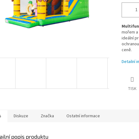
Multifun
mořem a e
ideální p
ochranou,
ceně.
Detailní 
TISK
s
Diskuze
Značka
Ostatní informace
ailní popis produktu