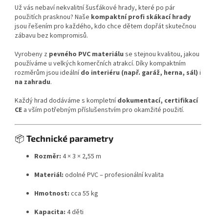
Už vás nebaví nekvalitní šusťákové hrady, které po pár
použitích prasknou? Naše
kompaktní profi skákací hrady
jsou řešením pro každého, kdo chce dětem dopřát skutečnou
zábavu bez kompromisů.
Vyrobeny z
pevného PVC materiálu
se stejnou kvalitou, jakou
používáme u velkých komerčních atrakcí. Díky kompaktním
rozměrům jsou ideální
do interiéru (např. garáž, herna, sál)
i
na zahradu
.
Každý hrad dodáváme s kompletní
dokumentací, certifikací
CE
a vším potřebným příslušenstvím pro okamžité použití.
📦
Technické parametry
Rozměr:
4 × 3 × 2,55 m
Materiál:
odolné PVC – profesionální kvalita
Hmotnost:
cca 55 kg
Kapacita:
4 děti