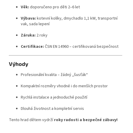
Věk:
doporučeno pro děti 2–6 let
Výbava:
kotevní kolíky, dmychadlo 1,1 kW, transportní
vak, sada lepení
Záruka:
2 roky
Certifikace:
ČSN EN 14960 – certifikovaná bezpečnost
Výhody
Profesionální kvalita – žádný „šusťák“
Kompaktní rozměry vhodné i do menších prostor
Rychlá instalace a jednoduché použití
Dlouhá životnost a kompletní servis
Tento hrad dětem vydrží
roky radosti a bezpečné zábavy!