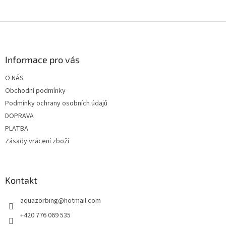
Z
á
p
a
Informace pro vás
t
O NÁS
í
Obchodní podmínky
Podmínky ochrany osobních údajů
DOPRAVA
PLATBA
Zásady vrácení zboží
Kontakt
aquazorbing
@
hotmail.com
+420 776 069 535