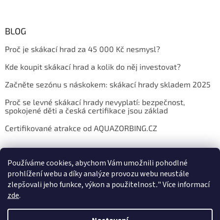
BLOG
Proč je skákací hrad za 45 000 Kč nesmysl?
Kde koupit skákací hrad a kolik do něj investovat?
Začněte sezónu s náskokem: skákací hrady skladem 2025
Proč se levné skákací hrady nevyplatí: bezpečnost,
spokojené děti a česká certifikace jsou základ
Certifikované atrakce od AQUAZORBING.CZ
Používáme cookies, abychom Vám umožnili pohodlné
prohlížení webu a díky analýze provozu webu neustále
zlepšovali jeho funkce, výkon a použitelnost
.
"
Více informací
zde
.
Vytvořil Shoptet