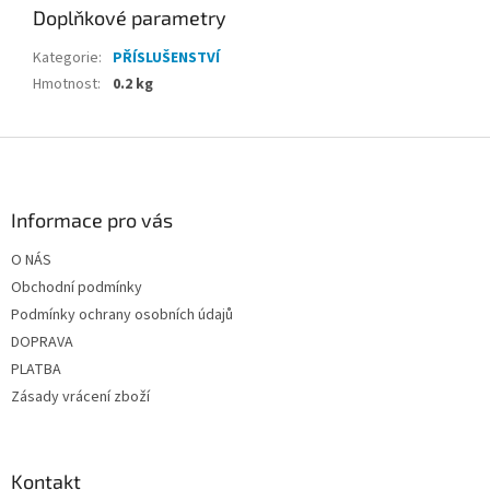
Doplňkové parametry
Kategorie
:
PŘÍSLUŠENSTVÍ
Hmotnost
:
0.2 kg
Z
á
p
a
Informace pro vás
t
O NÁS
í
Obchodní podmínky
Podmínky ochrany osobních údajů
DOPRAVA
PLATBA
Zásady vrácení zboží
Kontakt