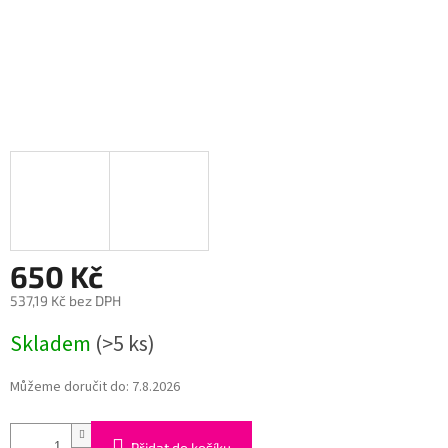
650 Kč
537,19 Kč bez DPH
Měrná
Skladem
(>5 ks)
cena:
Můžeme doručit do:
7.8.2026
Přidat do košíku