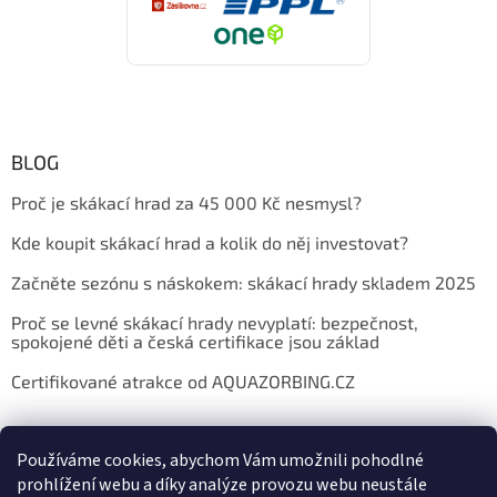
BLOG
Proč je skákací hrad za 45 000 Kč nesmysl?
Kde koupit skákací hrad a kolik do něj investovat?
Začněte sezónu s náskokem: skákací hrady skladem 2025
Proč se levné skákací hrady nevyplatí: bezpečnost,
spokojené děti a česká certifikace jsou základ
Certifikované atrakce od AQUAZORBING.CZ
Používáme cookies, abychom Vám umožnili pohodlné
prohlížení webu a díky analýze provozu webu neustále