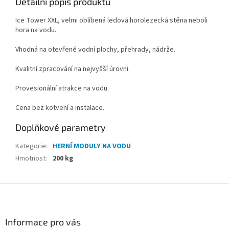
Detailní popis produktu
Ice Tower XXL, velmi oblíbená ledová horolezecká stěna neboli
hora na vodu.
Vhodná na otevřené vodní plochy, přehrady, nádrže.
Kvalitní zpracování na nejvyšší úrovni.
Provesionální atrakce na vodu.
Cena bez kotvení a instalace.
Doplňkové parametry
Kategorie
:
HERNÍ MODULY NA VODU
Hmotnost
:
200 kg
Z
á
p
a
Informace pro vás