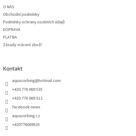
t
O NÁS
í
Obchodní podmínky
Podmínky ochrany osobních údajů
DOPRAVA
PLATBA
Zásady vrácení zboží
Kontakt
aquazorbing
@
hotmail.com
+420 776 069 535
+420 776 069 512
facebook news
aquazorbing.cz
+420776069535