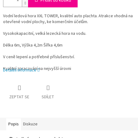
Vodní ledová hora XXL TOWER, kvalitní auto plachta. Atrakce vhodná na
otevřené vodní plochy, ke komerčním účelům.
Vysokokapacitní, velká lezecká hora na vodu.
Délka 6m, Výška 4,2m Šířka 4,6m
V ceně lepení a potřebné příslušenství.
Kvalitní zpracování na nejvyšší úrovni
Detailní informace
ZEPTAT SE
SDÍLET
Popis
Diskuze