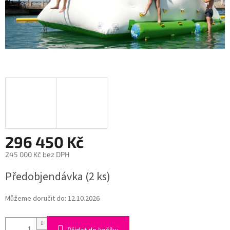
296 450 Kč
245 000 Kč bez DPH
Měrná
Předobjendávka
(2 ks)
cena:
Můžeme doručit do:
12.10.2026
Přidat do košíku