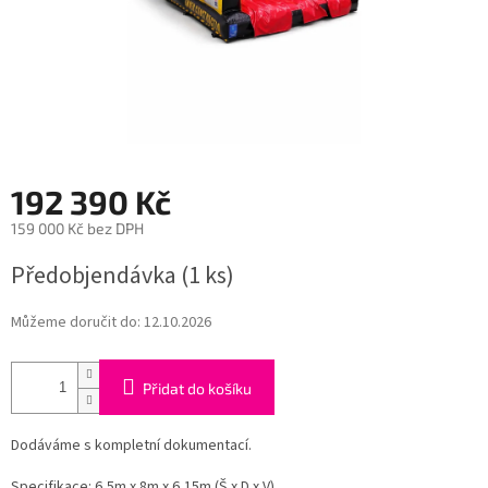
192 390 Kč
159 000 Kč bez DPH
Měrná
Předobjendávka
(1 ks)
cena:
Můžeme doručit do:
12.10.2026
Přidat do košíku
Dodáváme s kompletní dokumentací.
Specifikace: 6,5m x 8m x 6,15m (Š x D x V)