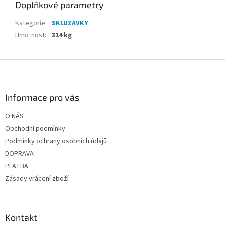
Doplňkové parametry
Kategorie
:
SKLUZAVKY
Hmotnost
:
314 kg
Z
á
p
a
Informace pro vás
t
O NÁS
í
Obchodní podmínky
Podmínky ochrany osobních údajů
DOPRAVA
PLATBA
Zásady vrácení zboží
Kontakt