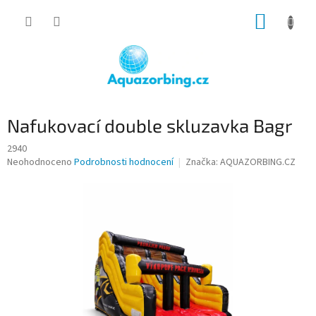
Přejít
NÁKUP
na
obsah
KOŠÍK
Nafukovací double skluzavka Bagr
2940
Průměrné
Neohodnoceno
Podrobnosti hodnocení
Značka:
AQUAZORBING.CZ
hodnocení
produktu
je
0,0
z
5
hvězdiček.