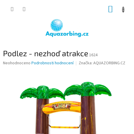
Přejít
NÁKUP
na
obsah
KOŠÍK
Podlez - nezhoď atrakce
1624
Průměrné
Neohodnoceno
Podrobnosti hodnocení
Značka:
AQUAZORBING.CZ
hodnocení
produktu
je
0,0
z
5
hvězdiček.