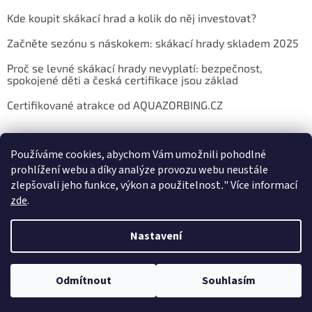
Kde koupit skákací hrad a kolik do něj investovat?
Začněte sezónu s náskokem: skákací hrady skladem 2025
Proč se levné skákací hrady nevyplatí: bezpečnost,
spokojené děti a česká certifikace jsou základ
Certifikované atrakce od AQUAZORBING.CZ
Používáme cookies, abychom Vám umožnili pohodlné
prohlížení webu a díky analýze provozu webu neustále
zlepšovali jeho funkce, výkon a použitelnost
.
"
Více informací
zde
.
Vytvořil Shoptet
Nastavení
Copyright 2026
E-shop AQUAZORBING.CZ
. Všechna práva
Odmítnout
Souhlasím
vyhrazena.
Upravit nastavení cookies