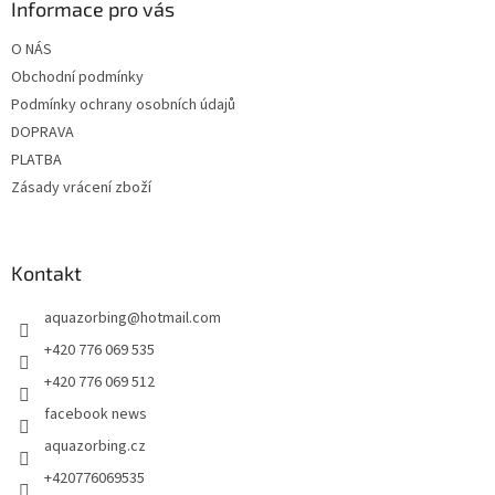
a
Informace pro vás
t
O NÁS
í
Obchodní podmínky
Podmínky ochrany osobních údajů
DOPRAVA
PLATBA
Zásady vrácení zboží
Kontakt
aquazorbing
@
hotmail.com
+420 776 069 535
+420 776 069 512
facebook news
aquazorbing.cz
+420776069535