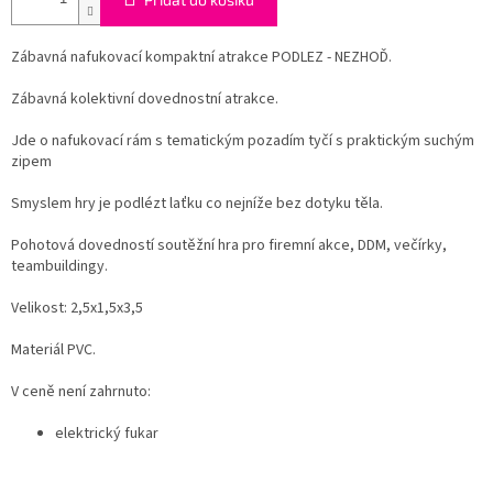
Zábavná nafukovací kompaktní atrakce PODLEZ - NEZHOĎ.
Zábavná kolektivní dovednostní atrakce.
Jde o nafukovací rám s tematickým pozadím tyčí s praktickým suchým
zipem
Smyslem hry je podlézt laťku co nejníže bez dotyku těla.
Pohotová dovedností soutěžní hra pro firemní akce, DDM, večírky,
teambuildingy.
Velikost: 2,5x1,5x3,5
Materiál PVC.
V ceně není zahrnuto:
elektrický fukar