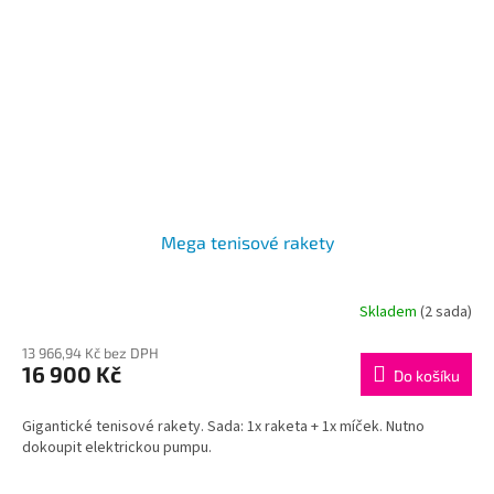
Mega tenisové rakety
Skladem
(2 sada)
13 966,94 Kč bez DPH
16 900 Kč
Do košíku
Gigantické tenisové rakety. Sada: 1x raketa + 1x míček. Nutno
dokoupit elektrickou pumpu.