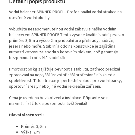
Detailní popis produktu
Vodní balancer SPINNER PROFI – Profesionální vodní atrakce na
otevřené vodní plochy
Vybudujte nezapomenutelnou vodní zábavu s naším Vodním
balancerem SPINNER PROFI! Tento vysoce kvalitní vodní prvek o
průměru 3,6 m a výšce 2 m je ideální pro přehrady, nádrže,
jezera nebo moře. Stabilní a odolná konstrukce je zajištěna
nutností kotvení ze spodu s kotevním blokem, což garantuje
bezpečnost i při větší vodní síle.
Hmotnost 60 kg zajišťuje pevnost a stabilitu, zatímco precizní
zpracování na nejvyšší úrovni přináší profesionální vzhled a
spolehlivost. Tato atrakce je perfektní volbou pro vodní parky,
sportovní areály nebo jiné vodní rekreační zařízení.
Cena je uvedena bez kotvení a instalace. Připravte se na
maximální zážitek a pozornost návštěvníků!
Hlavní vlastnosti:
Průměr: 3,6 m
Výška: 2 m