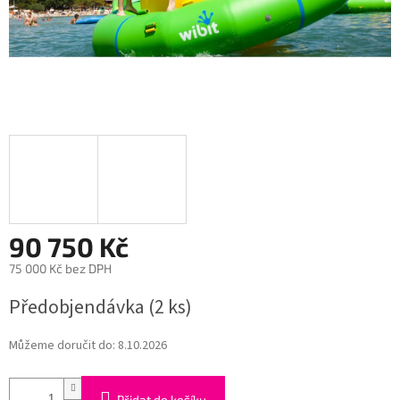
90 750 Kč
75 000 Kč bez DPH
Měrná
Předobjendávka
(2 ks)
cena:
Můžeme doručit do:
8.10.2026
Přidat do košíku