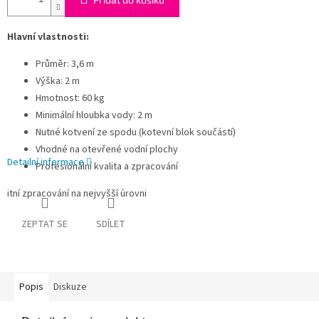
Hlavní vlastnosti:
Průměr: 3,6 m
Výška: 2 m
Hmotnost: 60 kg
Minimální hloubka vody: 2 m
Nutné kotvení ze spodu (kotevní blok součástí)
Vhodné na otevřené vodní plochy
Detailní informace
Profesionální kvalita a zpracování
itní zpracování na nejvyšší úrovni
ZEPTAT SE
SDÍLET
Popis
Diskuze