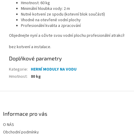
Hmotnost: 60 kg
Minimální hloubka vody: 2 m
Nutné kotvení ze spodu (kotevní blok součástí)
Vhodné na otevřené vodní plochy
Profesionální kvalita a zpracování
Objednejte nyní a oživte svou vodní plochu profesionální atrakcí!
bez kotvení a instalace.
Doplňkové parametry
Kategorie
:
HERNÍ MODULY NA VODU
Hmotnost
:
80 kg
Z
á
p
a
Informace pro vás
t
O NÁS
í
Obchodní podmínky